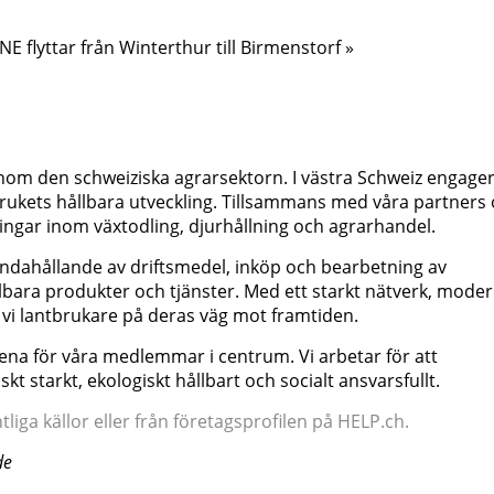
 flyttar från Winterthur till Birmenstorf »
inom den schweiziska agrarsektorn. I västra Schweiz engage
brukets hållbara utveckling. Tillsammans med våra partners
ngar inom växtodling, djurhållning och agrarhandel.
ndahållande av driftsmedel, inköp och bearbetning av
lbara produkter och tjänster. Med ett starkt nätverk, mode
 vi lantbrukare på deras väg mot framtiden.
ena för våra medlemmar i centrum. Vi arbetar för att
kt starkt, ekologiskt hållbart och socialt ansvarsfullt.
iga källor eller från företagsprofilen på HELP.ch.
de