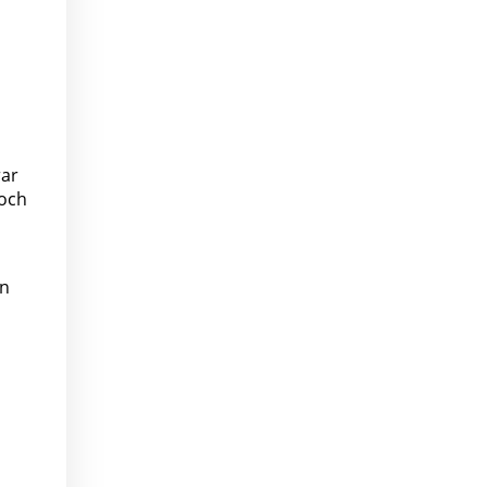
rar
 och
rn