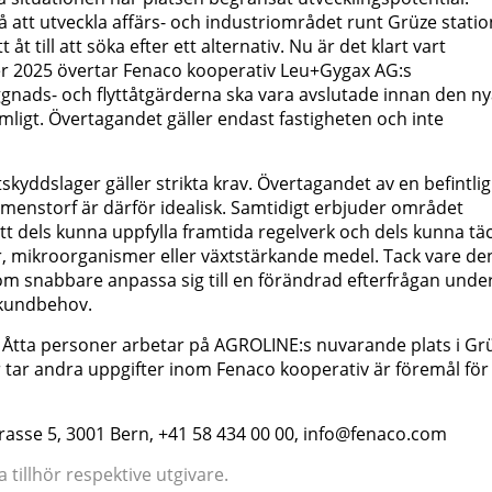
att utveckla affärs- och industriområdet runt Grüze statio
 till att söka efter ett alternativ. Nu är det klart vart
r 2025 övertar Fenaco kooperativ Leu+Gygax AG:s
gnads- och flyttåtgärderna ska vara avslutade innan den n
mligt. Övertagandet gäller endast fastigheten och inte
skyddslager gäller strikta krav. Övertagandet av en befintli
rmenstorf är därför idealisk. Samtidigt erbjuder området
tt dels kunna uppfylla framtida regelverk och dels kunna tä
, mikroorganismer eller växtstärkande medel. Tack vare de
m snabbare anpassa sig till en förändrad efterfrågan unde
 kundbehov.
: Åtta personer arbetar på AGROLINE:s nuvarande plats i Gr
er tar andra uppgifter inom Fenaco kooperativ är föremål för
rasse 5, 3001 Bern, +41 58 434 00 00, info@fenaco.com
tillhör respektive utgivare.