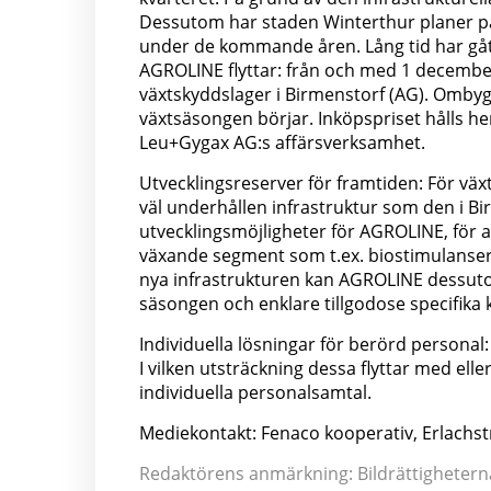
Dessutom har staden Winterthur planer på 
under de kommande åren. Lång tid har gått åt
AGROLINE flyttar: från och med 1 decembe
växtskyddslager i Birmenstorf (AG). Ombyg
växtsäsongen börjar. Inköpspriset hålls he
Leu+Gygax AG:s affärsverksamhet.
Utvecklingsreserver för framtiden: För växt
väl underhållen infrastruktur som den i Bi
utvecklingsmöjligheter för AGROLINE, för a
växande segment som t.ex. biostimulanser
nya infrastrukturen kan AGROLINE dessuto
säsongen och enklare tillgodose specifika
Individuella lösningar för berörd personal
I vilken utsträckning dessa flyttar med ell
individuella personalsamtal.
Mediekontakt: Fenaco kooperativ, Erlachst
Redaktörens anmärkning: Bildrättigheterna 