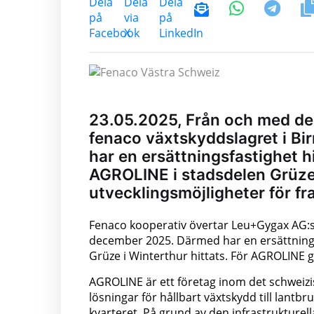
23.05.2025, Från och med de
fenaco växtskyddslagret i B
har en ersättningsfastighet h
AGROLINE i stadsdelen Grüze
utvecklingsmöjligheter för fr
Fenaco kooperativ övertar Leu+Gygax AG:s
december 2025. Därmed har en ersättnings
Grüze i Winterthur hittats. För AGROLINE g
AGROLINE är ett företag inom det schweiz
lösningar för hållbart växtskydd till lantb
kvarteret. På grund av den infrastrukturel