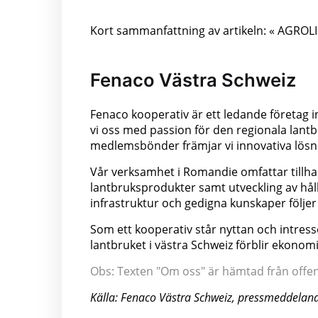
Kort sammanfattning av artikeln: « AGROLINE
Fenaco Västra Schweiz
Fenaco kooperativ är ett ledande företag 
vi oss med passion för den regionala lant
medlemsbönder främjar vi innovativa lösni
Vår verksamhet i Romandie omfattar tillha
lantbruksprodukter samt utveckling av hål
infrastruktur och gedigna kunskaper följer
Som ett kooperativ står nyttan och intress
lantbruket i västra Schweiz förblir ekonomis
Obs: Texten "Om oss" är hämtad från offentl
Källa: Fenaco Västra Schweiz, pressmeddelan