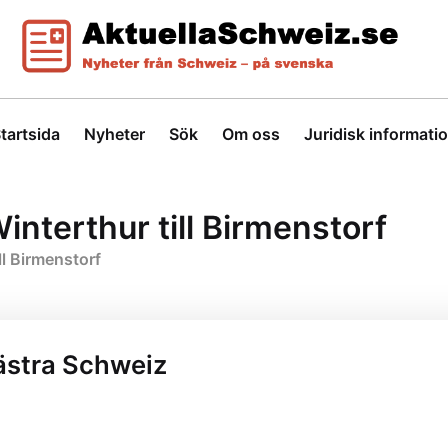
tartsida
Nyheter
Sök
Om oss
Juridisk informati
interthur till Birmenstorf
ll Birmenstorf
ästra Schweiz