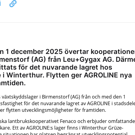
n 1 december 2025 övertar kooperation
irmenstorf (AG) från Leu+Gygax AG. Därm
ittats för det nuvarande lagret hos
 i Winterthur. Flytten ger AGROLINE nya
amtiden.
 växtskyddslager i Birmenstorf (AG) från och med den 1
fastighet för det nuvarande lagret av AGROLINE i stadsdel
er flytten utvecklingsmöjligheter för framtiden.
iska lantbrukskooperativet Fenaco och erbjuder omfattande
rukare. Ett av AGROLINE:s lager finns i Winterthur Grüze-
la situationen har platsen begränsat utvecklingspotential.