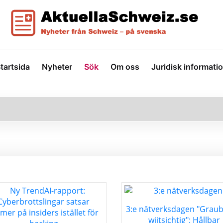
tartsida
Nyheter
Sök
Om oss
Juridisk informati
3:e nätverksdagen "Grau
wiitsichtig": Hållbar