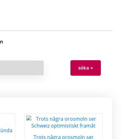
on
bünda
Trots några orosmoln ser