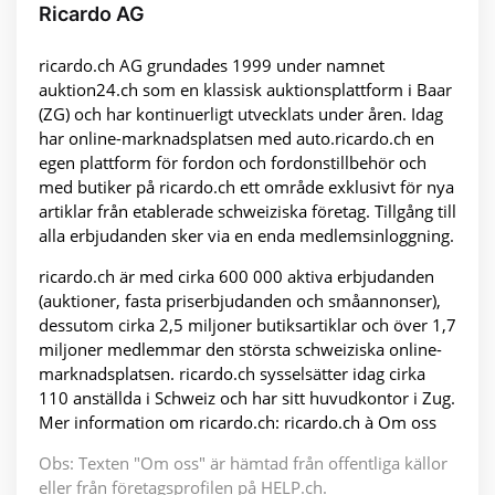
Ricardo AG
ricardo.ch AG grundades 1999 under namnet
auktion24.ch som en klassisk auktionsplattform i Baar
(ZG) och har kontinuerligt utvecklats under åren. Idag
har online-marknadsplatsen med auto.ricardo.ch en
egen plattform för fordon och fordons­tillbehör och
med butiker på ricardo.ch ett område exklusivt för nya
artiklar från etablerade schweiziska företag. Tillgång till
alla erbjudanden sker via en enda medlemsinloggning.
ricardo.ch är med cirka 600 000 aktiva erbjudanden
(auktioner, fasta priserbjudanden och småannonser),
dessutom cirka 2,5 miljoner butiksartiklar och över 1,7
miljoner medlemmar den största schweiziska online-
marknadsplatsen. ricardo.ch sysselsätter idag cirka
110 anställda i Schweiz och har sitt huvudkontor i Zug.
Mer information om ricardo.ch: ricardo.ch à Om oss
Obs: Texten "Om oss" är hämtad från offentliga källor
eller från företagsprofilen på HELP.ch.