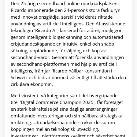
Den 25-åriga secondhand-online-marknadsplatsen
Ricardo imponerade den 24-persons stora fackjuryn
med innovationsglädje, särskilt vid deras riktade
användning av artificiell intelligens. Den AI-assisterade
teknologin 'Ricardo AI', lanserad förra året, möjliggör
genom intelligent bildigenkänning och automatiserad
erbjudande­skapande en intuitiv, enkel och snabb
sökning, upptäckande, försäljning och köp av
secondhand-varor. Genom att förenkla användningen
av secondhand-plattformen med hjälp av artificiell
intelligens, främjar Ricardo hållbar konsumtion i
Schweiz och bidrar därmed väsentligt till att stärka den
cirkulära ekonomin.
Med vinster i två kategorier samt det övergripande
titel 'Digital Commerce Champion 2025', får företaget
en stark bekräftelse på sina dagliga ansträngningar,
omfattande investeringar och sin hållbara strategiska
inriktning. Utmärkelserna understryker dessutom
kopplingen mellan teknologisk utveckling,
investeringar i plattformens kvalitet och säkerhet samt