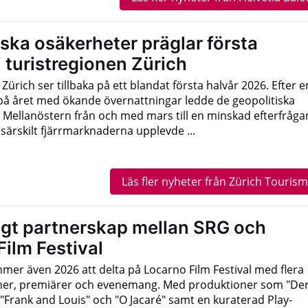
ska osäkerheter präglar första
i turistregionen Zürich
Zürich ser tillbaka på ett blandat första halvår 2026. Efter e
 på året med ökande övernattningar ledde de geopolitiska
 Mellanöstern från och med mars till en minskad efterfråga
särskilt fjärrmarknaderna upplevde ...
Läs fler nyheter från Zürich Touris
igt partnerskap mellan SRG och
ilm Festival
mer även 2026 att delta på Locarno Film Festival med flera
er, premiärer och evenemang. Med produktioner som "De
"Frank and Louis" och "O Jacaré" samt en kuraterad Play-