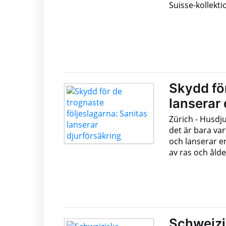
Suisse-kollekti
Skydd för
lanserar 
Zürich - Husdju
det är bara var
och lanserar e
av ras och ålde
Schweizi