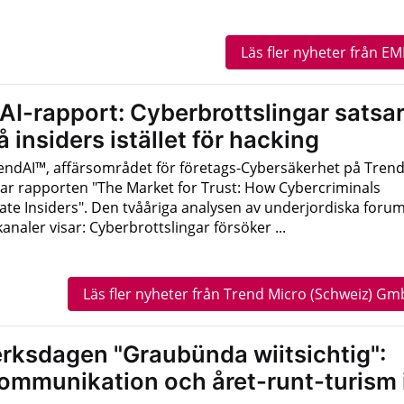
Läs fler nyheter från E
AI-rapport: Cyberbrottslingar satsa
å insiders istället för hacking
TrendAI™, affärsområdet för företags-Cybersäkerhet på Tren
rar rapporten "The Market for Trust: How Cybercriminals
ate Insiders". Den tvååriga analysen av underjordiska foru
naler visar: Cyberbrottslingar försöker ...
Läs fler nyheter från Trend Micro (Schweiz) G
erksdagen "Graubünda wiitsichtig":
kommunikation och året-runt-turism 