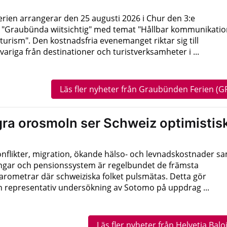
ien arrangerar den 25 augusti 2026 i Chur den 3:e
"Graubünda wiitsichtig" med temat "Hållbar kommunikatio
turism". Den kostnadsfria evenemanget riktar sig till
ariga från destinationer och turistverksamheter i ...
Läs fler nyheter från Graubünden Ferien (G
gra orosmoln ser Schweiz optimistis
onflikter, migration, ökande hälso- och levnadskostnader s
ngar och pensionssystem är regelbundet de främsta
rometrar där schweiziska folket pulsmätas. Detta gör
en representativ undersökning av Sotomo på uppdrag ...
Läs fler nyheter från Helvetia Balo