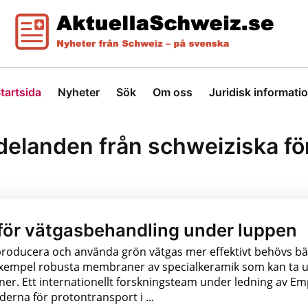
tartsida
Nyheter
Sök
Om oss
Juridisk informati
landen från schweiziska för
 för vätgasbehandling under luppen
producera och använda grön vätgas mer effektivt behövs bä
l exempel robusta membraner av specialkeramik som kan ta 
ner. Ett internationellt forskningsteam under ledning av E
nderna för protontransport i ...