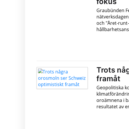
fokus
Graubünden Fer
nätverksdagen 
och "Året-runt-
hållbarhetsansv
Trots nå
framåt
Geopolitiska k
klimatförändri
oroämnena i ba
resultatet av 