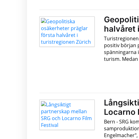
Geopoliti
halvåret 
Turistregionen 
positiv början
spänningarna i
turism. Medan 
Långsikt
Locarno F
Bern - SRG kom
samproduktion
Engelmacher", 