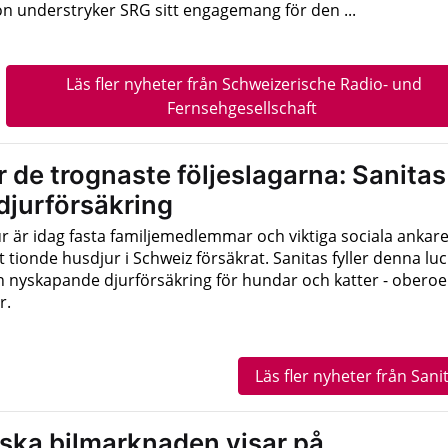
on understryker SRG sitt engagemang för den ...
Läs fler nyheter från Schweizerische Radio- und
Fernsehgesellschaft
 de trognaste följeslagarna: Sanitas
djurförsäkring
r är idag fasta familjemedlemmar och viktiga sociala ankare
t tionde husdjur i Schweiz försäkrat. Sanitas fyller denna lu
n nyskapande djurförsäkring för hundar och katter - obero
r.
Läs fler nyheter från Sani
ska bilmarknaden visar på