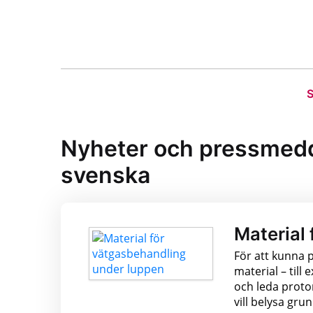
S
Nyheter och pressmedde
svenska
Material
För att kunna 
material – til
och leda proto
vill belysa gru