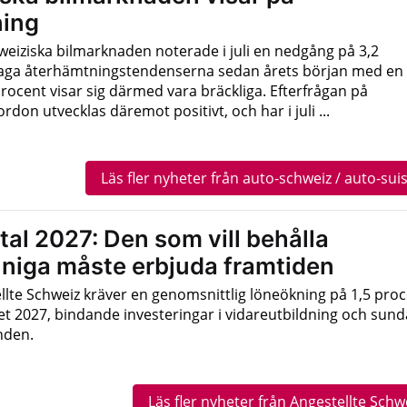
ing
weiziska bilmarknaden noterade i juli en nedgång på 3,2
vaga återhämtningstendenserna sedan årets början med en
rocent visar sig därmed vara bräckliga. Efterfrågan på
ordon utvecklas däremot positivt, och har i juli ...
Läs fler nyheter från auto-schweiz / auto-sui
al 2027: Den som vill behålla
niga måste erbjuda framtiden
ellte Schweiz kräver en genomsnittlig löneökning på 1,5 pro
et 2027, bindande investeringar i vidareutbildning och sund
nden.
Läs fler nyheter från Angestellte Schw