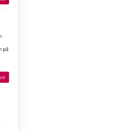
n
n på
mus
r