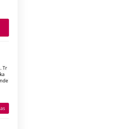
. Tr
cka
ende
tas