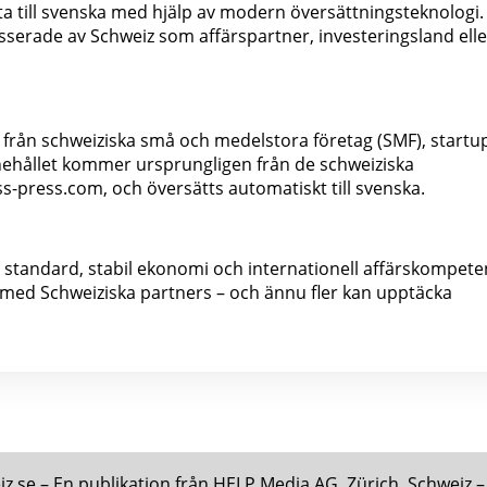
 till svenska med hjälp av modern översättningsteknologi. 
resserade av Schweiz som affärspartner, investeringsland elle
 från schweiziska små och medelstora företag (SMF), startu
nehållet kommer ursprungligen från de schweiziska
s-press.com, och översätts automatiskt till svenska.
k standard, stabil ekonomi och internationell affärskompete
ed Schweiziska partners – och ännu fler kan upptäcka
.se – En publikation från HELP Media AG, Zürich, Schweiz – 