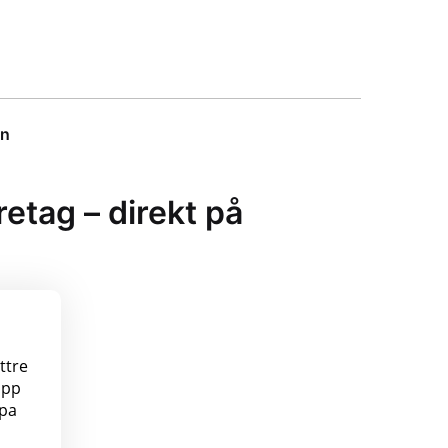
on
etag – direkt på
ttre
upp
mpa