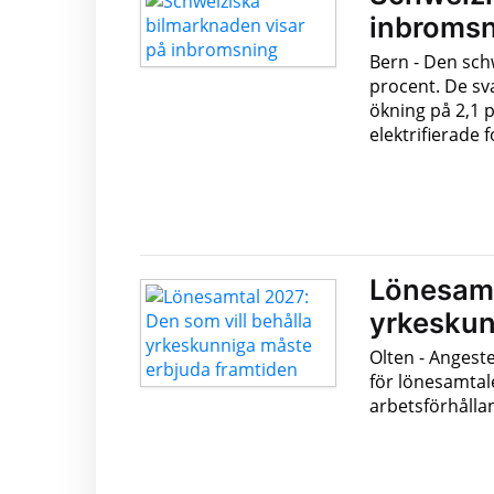
inbromsn
Bern - Den sch
procent. De s
ökning på 2,1 p
elektrifierade f
Lönesamt
yrkeskun
Olten - Angest
för lönesamtal
arbetsförhålla