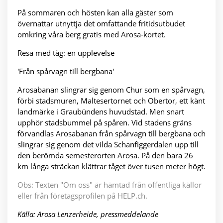
På sommaren och hösten kan alla gäster som
övernattar utnyttja det omfattande fritidsutbudet
omkring våra berg gratis med Arosa-kortet.
Resa med tåg: en upplevelse
'Från spårvagn till bergbana'
Arosabanan slingrar sig genom Chur som en spårvagn,
förbi stadsmuren, Maltesertornet och Obertor, ett känt
landmärke i Graubündens huvudstad. Men snart
upphör stadsbummel på spåren. Vid stadens gräns
förvandlas Arosabanan från spårvagn till bergbana och
slingrar sig genom det vilda Schanfiggerdalen upp till
den berömda semesterorten Arosa. På den bara 26
km långa sträckan klättrar tåget över tusen meter högt.
Obs: Texten "Om oss" är hämtad från offentliga källor
eller från företagsprofilen på HELP.ch.
Källa: Arosa Lenzerheide, pressmeddelande