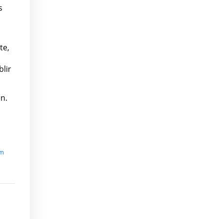
s
te,
lir
n.
um