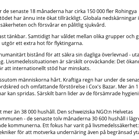
r de senaste 18 månaderna har cirka 150 000 fler Rohingya
stödet har ännu inte ökat tillräckligt. Globala nedskärningar i
äkerheten och försvårar en pålitlig sjukvård.
st tänkbar. Samtidigt har våldet mellan olika grupper och 
 utgör ett extra hot för flyktingarna.
humanitärt bistånd för att säkra sin dagliga överlevnad - ut
ng. Livsmedelssituationen är särskilt oroväckande: Det ökan
r att internationellt stöd har minskats.
sutom människorna hårt. Kraftiga regn har under de sena
dskred och omfattande förstörelse i Cox's Bazar. Mer än 1
 kan spridas. Särskilt barn lider av de försämrade hygien
at mer än 38 000 hushåll. Den schweiziska NGO:n Helvetas
kommunen - de senaste tolv månaderna 30 600 hushåll i läg
ande kommunerna. Ett fokus har varit på livsmedelssäkerhet:
tekniker för att motverka undernäring även på begränsad yt