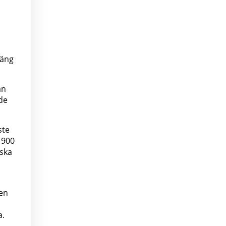
gäng
an
de
ste
 900
iska
ren
a.