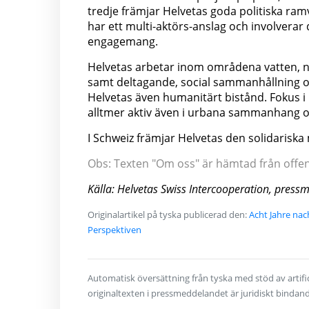
tredje främjar Helvetas goda politiska ramv
har ett multi-aktörs-anslag och involverar d
engagemang.
Helvetas arbetar inom områdena vatten, nä
samt deltagande, social sammanhållning och
Helvetas även humanitärt bistånd. Fokus i
alltmer aktiv även i urbana sammanhang o
I Schweiz främjar Helvetas den solidariska
Obs: Texten "Om oss" är hämtad från offentl
Källa: Helvetas Swiss Intercooperation, pres
Originalartikel på tyska publicerad den:
Acht Jahre nac
Perspektiven
Automatisk översättning från tyska med stöd av artifici
originaltexten i pressmeddelandet är juridiskt bindan