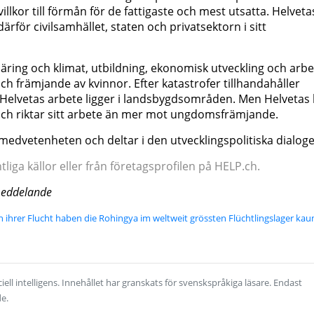
illkor till förmån för de fattigaste och mest utsatta. Helveta
ärför civilsamhället, staten och privatsektorn i sitt
ring och klimat, utbildning, ekonomisk utveckling och arbe
 främjande av kvinnor. Efter katastrofer tillhandahåller
 Helvetas arbete ligger i landsbygdsområden. Men Helvetas b
ch riktar sitt arbete än mer mot ungdomsfrämjande.
 medvetenheten och deltar i den utvecklingspolitiska dialoge
iga källor eller från företagsprofilen på HELP.ch.
smeddelande
h ihrer Flucht haben die Rohingya im weltweit grössten Flüchtlingslager ka
ell intelligens. Innehållet har granskats för svenskspråkiga läsare. Endast
de.