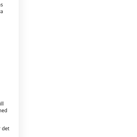
as
ya
ll
rmed
 det