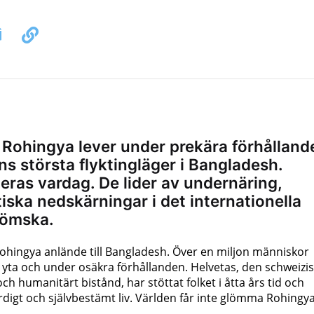
 Rohingya lever under prekära förhålland
ens största flyktingläger i Bangladesh.
eras vardag. De lider av undernäring,
tiska nedskärningar i det internationella
lömska.
Rohingya anlände till Bangladesh. Över en miljon människor
d yta och under osäkra förhållanden. Helvetas, den schweizi
h humanitärt bistånd, har stöttat folket i åtta års tid och
 värdigt och självbestämt liv. Världen får inte glömma Rohingy