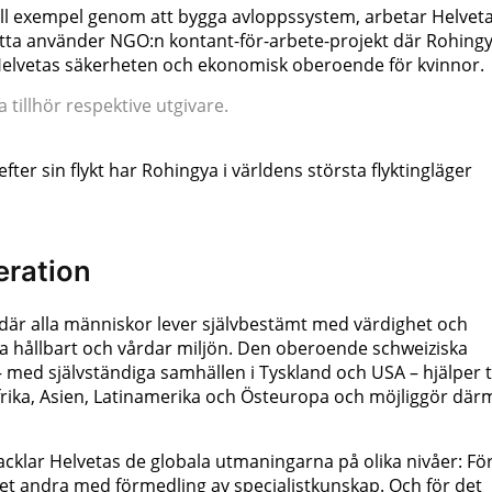
, till exempel genom att bygga avloppssystem, arbetar Helvet
etta använder NGO:n kontant-för-arbete-projekt där Rohing
 Helvetas säkerheten och ekonomisk oberoende för kvinnor.
tillhör respektive utgivare.
fter sin flykt har Rohingya i världens största flyktingläger
eration
d där alla människor lever självbestämt med värdighet och
a hållbart och vårdar miljön. Den oberoende schweiziska
med självständiga samhällen i Tyskland och USA – hjälper ti
 i Afrika, Asien, Latinamerika och Östeuropa och möjliggör dä
klar Helvetas de globala utmaningarna på olika nivåer: För
det andra med förmedling av specialistkunskap. Och för det