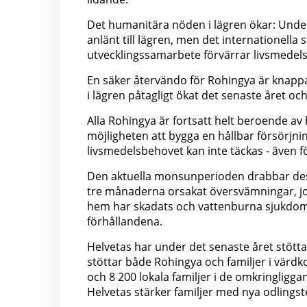
Det humanitära nöden i lägren ökar: Unde
anlänt till lägren, men det internationella 
utvecklingssamarbete förvärrar livsmedelss
En säker återvändo för Rohingya är knappa
i lägren påtagligt ökat det senaste året och
Alla Rohingya är fortsatt helt beroende av 
möjligheten att bygga en hållbar försörjni
livsmedelsbehovet kan inte täckas - även fö
Den aktuella monsunperioden drabbar des
tre månaderna orsakat översvämningar, jor
hem har skadats och vattenburna sjukdomar
förhållandena.
Helvetas har under det senaste året stött
stöttar både Rohingya och familjer i värd
och 8 200 lokala familjer i de omkringligg
Helvetas stärker familjer med nya odlings