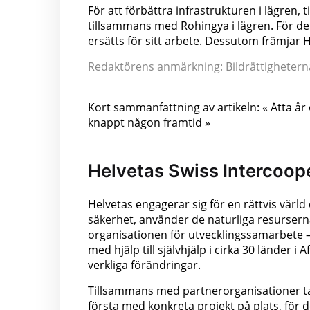
För att förbättra infrastrukturen i lägren
tillsammans med Rohingya i lägren. För d
ersätts för sitt arbete. Dessutom främjar
Redaktörens anmärkning: Bildrättigheterna 
Kort sammanfattning av artikeln: « Åtta år e
knappt någon framtid »
Helvetas Swiss Intercoop
Helvetas engagerar sig för en rättvis värl
säkerhet, använder de naturliga resursern
organisationen för utvecklingssamarbete – 
med hjälp till självhjälp i cirka 30 länder
verkliga förändringar.
Tillsammans med partnerorganisationer tac
första med konkreta projekt på plats, för 