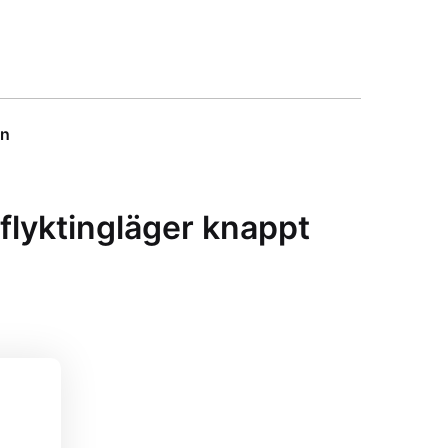
on
a flyktingläger knappt