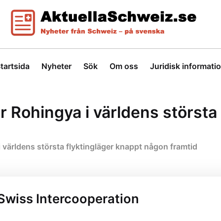
tartsida
Nyheter
Sök
Om oss
Juridisk informati
har Rohingya i världens störst
 i världens största flyktingläger knappt någon framtid
Swiss Intercooperation