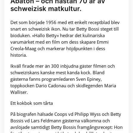
Abaton – och nästan 70 år av
schweizisk matkultur.
Det som började 1956 med ett enkelt receptblad blev
snart en schweizisk ikon. Nu tar Betty Bossi steget till
bioduken. «Hallo Betty» hedrar det kulinariska
varumärket med en film om dess skapare Emmi
Creola-Maag och markerar höjdpunkten i dess
historia.
Ikväll firade mer än 300 inbjudna gäster filmen och
schweiziskans kanske mest kända kock. Bland
gästerna fanns programledaren Sven Epiney,
toppkocken Dario Cadonau och skidlegenden Maria
Walliser.
Ett kokbok som tårta
På biografen hälsade Coops vd Philipp Wyss och Betty
Bossis vd Lars Feldmann gästerna välkomna och
avslöjade samtidigt Betty Bossis framgångsrecept: Hon