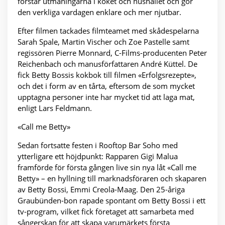
förstår utmaningarna i köket och hushållet och gör
den verkliga vardagen enklare och mer njutbar.
Efter filmen tackades filmteamet med skådespelarna
Sarah Spale, Martin Vischer och Zoe Pastelle samt
regissören Pierre Monnard, C-Films-producenten Peter
Reichenbach och manusförfattaren André Küttel. De
fick Betty Bossis kokbok till filmen «Erfolgsrezepte»,
och det i form av en tårta, eftersom de som mycket
upptagna personer inte har mycket tid att laga mat,
enligt Lars Feldmann.
«Call me Betty»
Sedan fortsatte festen i Rooftop Bar Soho med
ytterligare ett höjdpunkt: Rapparen Gigi Malua
framförde för första gången live sin nya låt «Call me
Betty» – en hyllning till marknadsföraren och skaparen
av Betty Bossi, Emmi Creola-Maag. Den 25-åriga
Graubünden-bon rapade spontant om Betty Bossi i ett
tv-program, vilket fick företaget att samarbeta med
sångerskan för att skapa varumärkets första