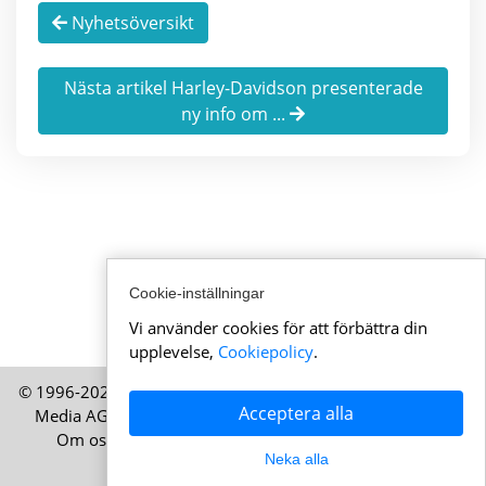
Nyhetsöversikt
Nästa artikel Harley-Davidson presenterade
ny info om ...
Cookie-inställningar
Vi använder cookies för att förbättra din
upplevelse,
Cookiepolicy
.
© 1996-2026 AktuellaSchweiz.se – En publikation från HELP
Acceptera alla
Media AG, Zürich, Schweiz – Alla rättigheter förbehållna
Om oss
|
Juridisk information
|
Användarvillkor
|
Neka alla
Cookiepolicy
|
Integritetspolicy