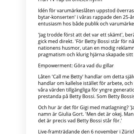
Idén för varumärkeslåten uppstod överras
bytar-konserten' i våras rappade den 25-å
entusiasm hos både publik och varumärke. 
'Jag trodde först att det var ett skämt', b
gick med direkt. 'För Betty Bossi står för
nationens husmor, utan en modig reklam
pragmatism och klurig hjärna skapade sitt
Empowerment: Göra vad du gillar
Låten 'Call me Betty' handlar om detta sjä
handlar om kallelse istället för arbete, och
våra värden tillgängliga för yngre generati
prestanda på Betty Bossi. Som Betty Bossis
Och hur är det för Gigi med matlagning? 'J
namn är Giulia Gort. 'Men det är okej. Man 
det är precis vad Betty Bossi står för.'
Live-framträdande den 6 november i Züric