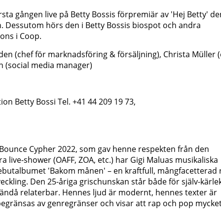
sta gången live på Betty Bossis förpremiär av 'Hej Betty' de
. Dessutom hörs den i Betty Bossis biospot och andra
ons i Coop.
en (chef för marknadsföring & försäljning), Christa Müller (
nn (social media manager)
on Betty Bossi Tel. +41 44 209 19 73,
 Bounce Cypher 2022, som gav henne respekten från den
ra live-shower (OAFF, ZOA, etc.) har Gigi Maluas musikaliska
 debutalbumet 'Bakom månen' – en kraftfull, mångfacetterad 
ckling. Den 25-åriga grischunskan står både för själv-kärle
ndå relaterbar. Hennes ljud är modernt, hennes texter är
te begränsas av genregränser och visar att rap och pop mycket