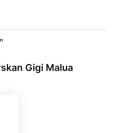
on
rskan Gigi Malua