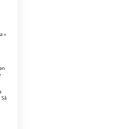
a »
ren
e
a
. Så