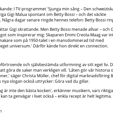
kande: I TV-programmet 'Sjunga min sång – Den schweizisk
riga Gigi Malua spontant om Betty Bossi – och det väckte
Några dagar senare ringde hennes telefon: Betty Bossi rin
erättar Gigi skrattande. Men Betty Bossi menade allvar – och G
 något som inspirerar mig: Skaparen Emmi Creola-Maag var in
makare som på 1950-talet i en mansdominerad tid med
 eget universum.' Därför kände hon direkt en connection.
lvförtroende och självbestämda utformning av sitt eget liv. 
 att göra de saker man verkligen vill. 'Låten gör vår historia 
oner,' säger Christa Müller, chef för digital marknadsföring 
 nya slogan också uttrycker: Göra vad du gillar.
ag är inte den bästa kocken', erkänner musikern, vars riktiga
kan ta genvägar i livet också – enkla recept är helt legitima.
h