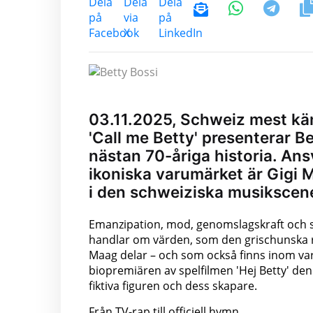
03.11.2025, Schweiz mest kän
'Call me Betty' presenterar Be
nästan 70-åriga historia. Ans
ikoniska varumärket är Gigi 
i den schweiziska musikscen
Emanzipation, mod, genomslagskraft och sj
handlar om värden, som den grischunska r
Maag delar – och som också finns inom va
biopremiären av spelfilmen 'Hej Betty' 
fiktiva figuren och dess skapare.
Från TV-rap till officiell hymn