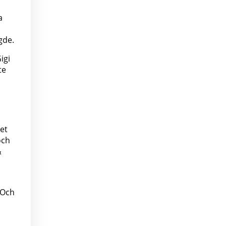
a
gde.
igi
te
Det
och
&
 Och