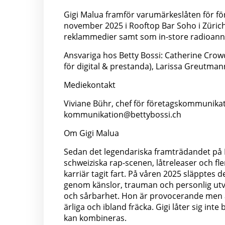
Gigi Malua framför varumärkeslåten för för
november 2025 i Rooftop Bar Soho i Zürich
reklammedier samt som in-store radioann
Ansvariga hos Betty Bossi: Catherine Crowd
för digital & prestanda), Larissa Greutma
Mediekontakt
Viviane Bühr, chef för företagskommunikati
kommunikation@bettybossi.ch
Om Gigi Malua
Sedan det legendariska framträdandet på
schweiziska rap-scenen, låtreleaser och fle
karriär tagit fart. På våren 2025 släpptes
genom känslor, trauman och personlig utve
och sårbarhet. Hon är provocerande men ä
ärliga och ibland fräcka. Gigi låter sig in
kan kombineras.