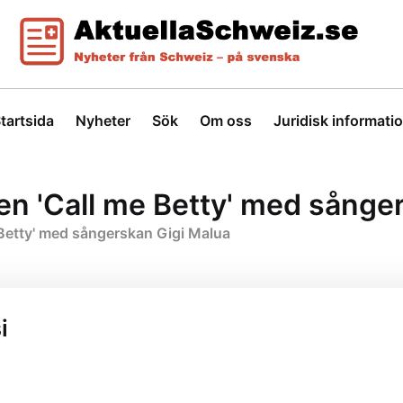
tartsida
Nyheter
Sök
Om oss
Juridisk informati
ten 'Call me Betty' med sånge
e Betty' med sångerskan Gigi Malua
i