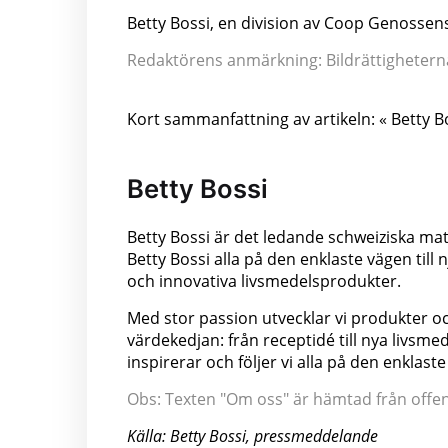
Betty Bossi, en division av Coop Genossens
Redaktörens anmärkning: Bildrättigheterna 
Kort sammanfattning av artikeln: « Betty B
Betty Bossi
Betty Bossi är det ledande schweiziska mat
Betty Bossi alla på den enklaste vägen till
och innovativa livsmedelsprodukter.
Med stor passion utvecklar vi produkter oc
värdekedjan: från receptidé till nya livsme
inspirerar och följer vi alla på den enklaste
Obs: Texten "Om oss" är hämtad från offentl
Källa: Betty Bossi, pressmeddelande