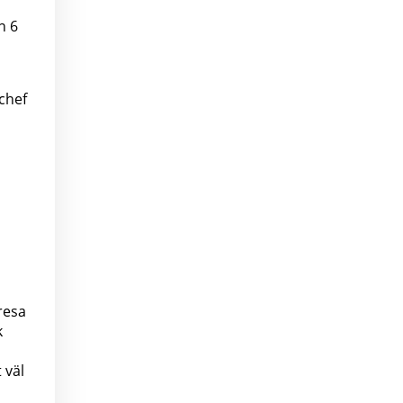
n 6
chef
resa
k
 väl