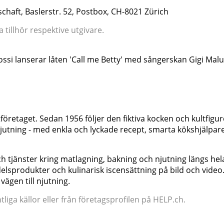
chaft, Baslerstr. 52, Postbox, CH-8021 Zürich
tillhör respektive utgivare.
ossi lanserar låten 'Call me Betty' med sångerskan Gigi Malu
företaget. Sedan 1956 följer den fiktiva kocken och kultfigu
 njutning - med enkla och lyckade recept, smarta kökshjälpar
h tjänster kring matlagning, bakning och njutning längs hel
delsprodukter och kulinarisk iscensättning på bild och video
 vägen till njutning.
iga källor eller från företagsprofilen på HELP.ch.