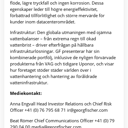
flöde, lägre tryckfall och ingen korrosion. Dessa
egenskaper leder till högre energieffektivitet,
förbättrad tillförlitlighet och större mervärde för
kunder inom datacenterområdet.
Infrastruktur: Den globala utmaningen med ojämna
vattenbalanser – från extrema regn till ökad
vattenbrist – driver efterfrågan på hållbara
infrastrukturlösningar. GF presenterar här sin
kombinerade portfölj, inklusive de nyligen förvärvade
produkterna från VAG och tidigare Uponor, och visar
hur företaget stöder städer världen över i
vattenhantering och hantering av föråldrade
vatteninfrastruktur.
Mediekontakt:
Anna Engvall Head Investor Relations och Chief Risk
Officer +41 (0) 76 795 68 71 ir@georgfischer.com
Beat Römer Chief Communications Officer +41 (0) 79
290 04 00 media@georgfischer.com