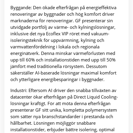
Byggande: Den ökade efterfrågan på energieffektiva
renoveringar av byggnader och hög komfort driver
marknaderna för renoveringar. GF presenterar sin
utvidgade portfölj av värme- och kylningslösningar,
inklusive det nya Ecoflex VIP röret med vakuum-
isoleringsteknik för uppvärmning, kylning och
varmvattenfördelning i lokala och regionala
energinätverk. Denna minskar värmeförlusten med
upp till 60% och installationstiden med upp till 50%
jämfört med traditionella rörsystem. Dessutom
säkerställer AI-baserade lösningar maximal komfort
och ytterligare energibesparingar i byggnader.
Industri: Eftersom AI driver den snabba tillväxten av
datacenter ökar efterfrågan på Direct Liquid Cooling-
lösningar kraftigt. För att möta denna efterfrågan
presenterar GF sitt unika, kompletta polymersystem
som sätter nya branschstandarder i prestanda och
hållbarhet. Lösningen möjliggör snabbare
installationstider, erbjuder bättre isolering, optimal