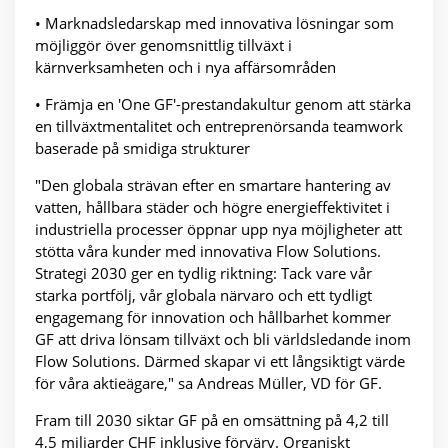
• Marknadsledarskap med innovativa lösningar som
möjliggör över genomsnittlig tillväxt i
kärnverksamheten och i nya affärsområden
• Främja en 'One GF'-prestandakultur genom att stärka
en tillväxtmentalitet och entreprenörsanda teamwork
baserade på smidiga strukturer
"Den globala strävan efter en smartare hantering av
vatten, hållbara städer och högre energieffektivitet i
industriella processer öppnar upp nya möjligheter att
stötta våra kunder med innovativa Flow Solutions.
Strategi 2030 ger en tydlig riktning: Tack vare vår
starka portfölj, vår globala närvaro och ett tydligt
engagemang för innovation och hållbarhet kommer
GF att driva lönsam tillväxt och bli världsledande inom
Flow Solutions. Därmed skapar vi ett långsiktigt värde
för våra aktieägare," sa Andreas Müller, VD för GF.
Fram till 2030 siktar GF på en omsättning på 4,2 till
4,5 miljarder CHF inklusive förvärv. Organiskt