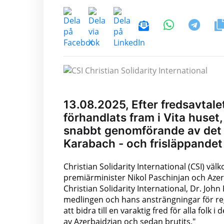
13.08.2025, Efter fredsavtal
förhandlats fram i Vita huset,
snabbt genomförande av det s
Karabach - och frisläppandet 
Christian Solidarity International (CSI) vä
premiärminister Nikol Paschinjan och Azerb
Christian Solidarity International, Dr. Jo
medlingen och hans ansträngningar för reg
att bidra till en varaktig fred för alla folk 
av Azerbajdzjan och sedan brutits."