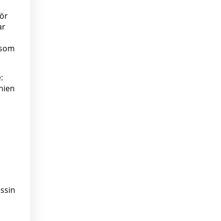
för
ar
 som
:
enien
ssin