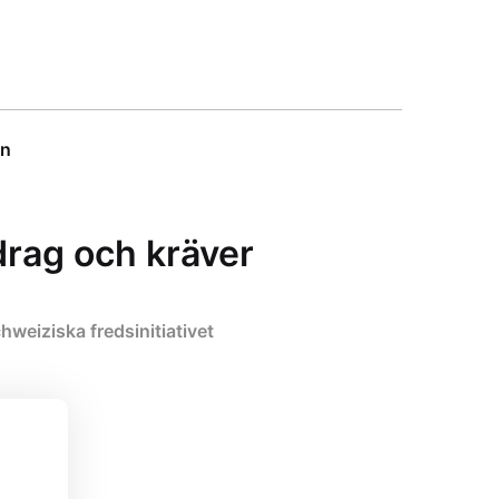
on
drag och kräver
weiziska fredsinitiativet