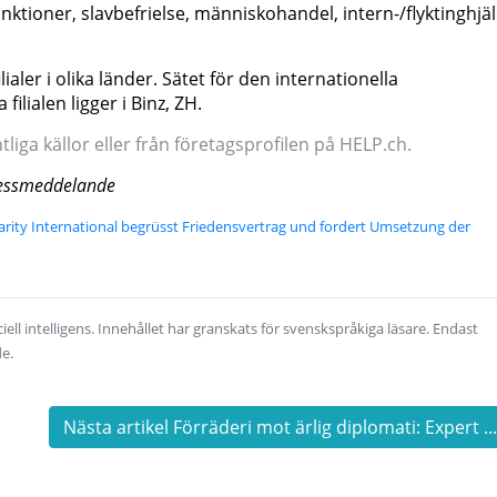
nktioner, slavbefrielse, människohandel, intern-/flyktinghjäl
ialer i olika länder. Sätet för den internationella
lialen ligger i Binz, ZH.
iga källor eller från företagsprofilen på HELP.ch.
 pressmeddelande
darity International begrüsst Friedensvertrag und fordert Umsetzung der
ell intelligens. Innehållet har granskats för svenskspråkiga läsare. Endast
de.
Nästa artikel Förräderi mot ärlig diplomati: Expert ..