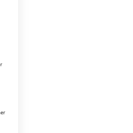
er
ner