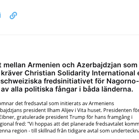
et mellan Armenien och Azerbajdzjan som
 kräver Christian Solidarity International 
chweiziska fredsinitiativet för Nagorno-
av alla politiska fångar i båda länderna.
lkomnar det fredsavtal som initierats av Armeniens
ajdzjans president Ilham Alijev i Vita huset. Presidenten fö
hn Eibner, gratulerade president Trump för hans framgång i
ional fred: "Vi hoppas att det planerade fredsavtalet kom
i denna region - till skillnad från tidigare avtal som underteckn