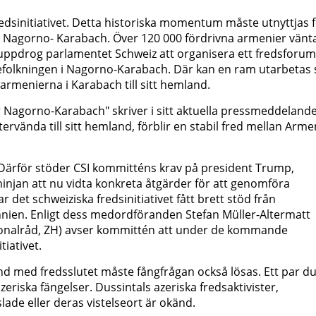
edsinitiativet. Detta historiska momentum måste utnyttjas 
m Nagorno- Karabach. Över 120 000 fördrivna armenier vänt
 uppdrog parlamentet Schweiz att organisera ett fredsforum
befolkningen i Nagorno-Karabach. Där kan en ram utarbetas
 armenierna i Karabach till sitt hemland.
r Nagorno-Karabach" skriver i sitt aktuella pressmeddelande
ervända till sitt hemland, förblir en stabil fred mellan Arm
. Därför stöder CSI kommitténs krav på president Trump,
injan att nu vidta konkreta åtgärder för att genomföra
 det schweiziska fredsinitiativet fått brett stöd från
nien. Enligt dess medordföranden Stefan Müller-Altermatt
tionalråd, ZH) avser kommittén att under de kommande
tiativet.
d med fredsslutet måste fångfrågan också lösas. Ett par du
zeriska fängelser. Dussintals azeriska fredsaktivister,
lade eller deras vistelseort är okänd.