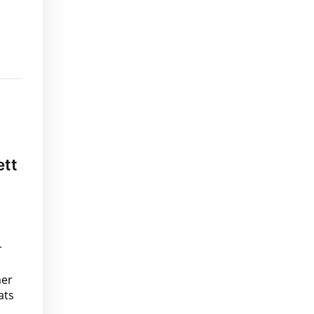
ett
r
mer
ats