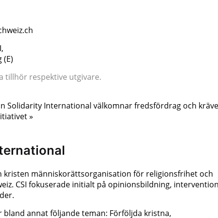
chweiz.ch
,
 (E)
tillhör respektive utgivare.
an Solidarity International välkomnar fredsfördrag och kräv
iativet »
nternational
 en kristen människorättsorganisation för religionsfrihet och
z. CSI fokuserade initialt på opinionsbildning, interventio
der.
r bland annat följande teman: Förföljda kristna,