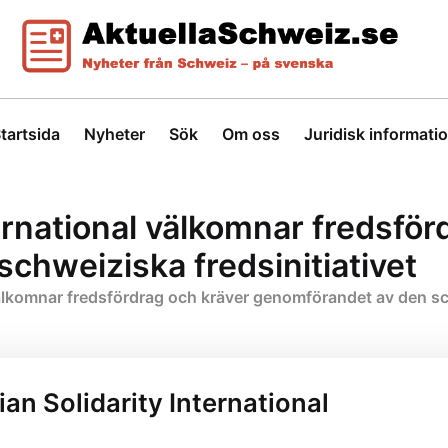
tartsida
Nyheter
Sök
Om oss
Juridisk informati
ternational välkomnar fredsför
chweiziska fredsinitiativet
 välkomnar fredsfördrag och kräver genomförandet av den sch
ian Solidarity International