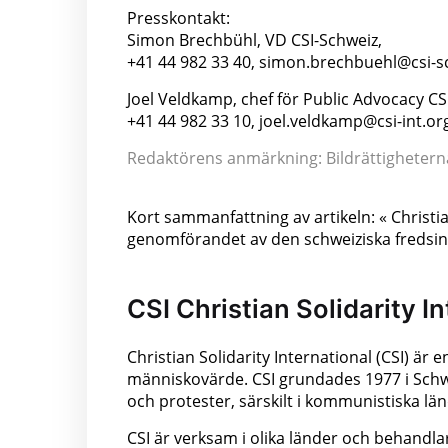
Presskontakt:
Simon Brechbühl, VD CSI-Schweiz,
+41 44 982 33 40, simon.brechbuehl@csi-s
Joel Veldkamp, chef för Public Advocacy CSI
+41 44 982 33 10, joel.veldkamp@csi-int.org
Redaktörens anmärkning: Bildrättigheterna 
Kort sammanfattning av artikeln: « Christi
genomförandet av den schweiziska fredsinit
CSI Christian Solidarity I
Christian Solidarity International (CSI) är
människovärde. CSI grundades 1977 i Schwei
och protester, särskilt i kommunistiska län
CSI är verksam i olika länder och behandla