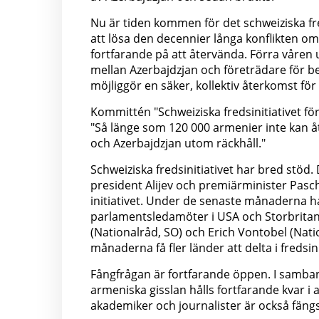
Nu är tiden kommen för det schweiziska fr
att lösa den decennier långa konflikten o
fortfarande på att återvända. Förra våren
mellan Azerbajdzjan och företrädare för 
möjliggör en säker, kollektiv återkomst för
Kommittén "Schweiziska fredsinitiativet fö
"Så länge som 120 000 armenier inte kan åt
och Azerbajdzjan utom räckhåll."
Schweiziska fredsinitiativet har bred stöd
president Alijev och premiärminister Pasch
initiativet. Under de senaste månaderna har
parlamentsledamöter i USA och Storbritan
(Nationalråd, SO) och Erich Vontobel (Na
månaderna få fler länder att delta i fredsini
Fångfrågan är fortfarande öppen. I samban
armeniska gisslan hålls fortfarande kvar i a
akademiker och journalister är också fängs