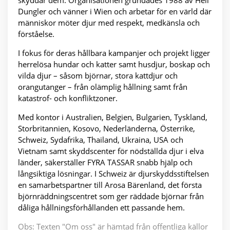
skyddar dem. Organisationen grundades 1988 av Heli
Dungler och vänner i Wien och arbetar för en värld där
människor möter djur med respekt, medkänsla och
förståelse.
I fokus för deras hållbara kampanjer och projekt ligger
herrelösa hundar och katter samt husdjur, boskap och
vilda djur – såsom björnar, stora kattdjur och
orangutanger – från olämplig hållning samt från
katastrof- och konfliktzoner.
Med kontor i Australien, Belgien, Bulgarien, Tyskland,
Storbritannien, Kosovo, Nederländerna, Österrike,
Schweiz, Sydafrika, Thailand, Ukraina, USA och
Vietnam samt skyddscenter för nödställda djur i elva
länder, säkerställer FYRA TASSAR snabb hjälp och
långsiktiga lösningar. I Schweiz är djurskyddsstiftelsen
en samarbetspartner till Arosa Bärenland, det första
björnräddningscentret som ger räddade björnar från
dåliga hållningsförhållanden ett passande hem.
Obs: Texten "Om oss" är hämtad från offentliga källor