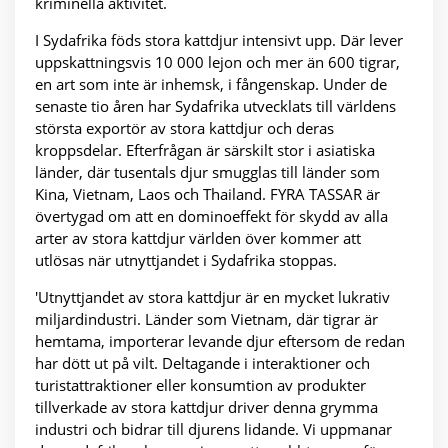
kriminella aktivitet.
I Sydafrika föds stora kattdjur intensivt upp. Där lever
uppskattningsvis 10 000 lejon och mer än 600 tigrar,
en art som inte är inhemsk, i fångenskap. Under de
senaste tio åren har Sydafrika utvecklats till världens
största exportör av stora kattdjur och deras
kroppsdelar. Efterfrågan är särskilt stor i asiatiska
länder, där tusentals djur smugglas till länder som
Kina, Vietnam, Laos och Thailand. FYRA TASSAR är
övertygad om att en dominoeffekt för skydd av alla
arter av stora kattdjur världen över kommer att
utlösas när utnyttjandet i Sydafrika stoppas.
'Utnyttjandet av stora kattdjur är en mycket lukrativ
miljardindustri. Länder som Vietnam, där tigrar är
hemtama, importerar levande djur eftersom de redan
har dött ut på vilt. Deltagande i interaktioner och
turistattraktioner eller konsumtion av produkter
tillverkade av stora kattdjur driver denna grymma
industri och bidrar till djurens lidande. Vi uppmanar