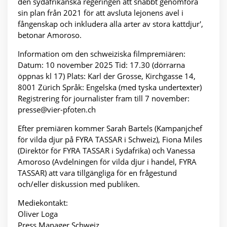
den sydafrikanska regeringen att snabbt genomföra
sin plan från 2021 för att avsluta lejonens avel i
fångenskap och inkludera alla arter av stora kattdjur',
betonar Amoroso.
Information om den schweiziska filmpremiären:
Datum: 10 november 2025 Tid: 17.30 (dörrarna
öppnas kl 17) Plats: Karl der Grosse, Kirchgasse 14,
8001 Zürich Språk: Engelska (med tyska undertexter)
Registrering för journalister fram till 7 november:
presse@vier-pfoten.ch
Efter premiären kommer Sarah Bartels (Kampanjchef
för vilda djur på FYRA TASSAR i Schweiz), Fiona Miles
(Direktör för FYRA TASSAR i Sydafrika) och Vanessa
Amoroso (Avdelningen för vilda djur i handel, FYRA
TASSAR) att vara tillgängliga för en frågestund
och/eller diskussion med publiken.
Mediekontakt:
Oliver Loga
Press Manager Schweiz