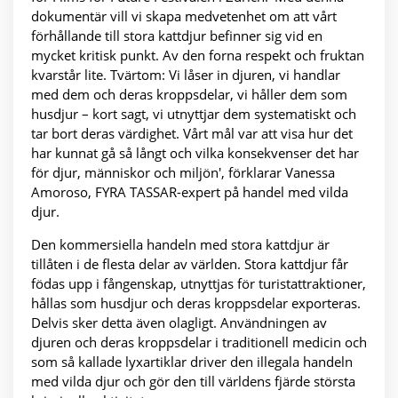
dokumentär vill vi skapa medvetenhet om att vårt
förhållande till stora kattdjur befinner sig vid en
mycket kritisk punkt. Av den forna respekt och fruktan
kvarstår lite. Tvärtom: Vi låser in djuren, vi handlar
med dem och deras kroppsdelar, vi håller dem som
husdjur – kort sagt, vi utnyttjar dem systematiskt och
tar bort deras värdighet. Vårt mål var att visa hur det
har kunnat gå så långt och vilka konsekvenser det har
för djur, människor och miljön', förklarar Vanessa
Amoroso, FYRA TASSAR-expert på handel med vilda
djur.
Den kommersiella handeln med stora kattdjur är
tillåten i de flesta delar av världen. Stora kattdjur får
födas upp i fångenskap, utnyttjas för turistattraktioner,
hållas som husdjur och deras kroppsdelar exporteras.
Delvis sker detta även olagligt. Användningen av
djuren och deras kroppsdelar i traditionell medicin och
som så kallade lyxartiklar driver den illegala handeln
med vilda djur och gör den till världens fjärde största