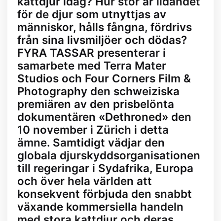
kattdjur idag? Hur stor är lidandet
för de djur som utnyttjas av
människor, hålls fångna, fördrivs
från sina livsmiljöer och dödas?
FYRA TASSAR presenterar i
samarbete med Terra Mater
Studios och Four Corners Film &
Photography den schweiziska
premiären av den prisbelönta
dokumentären «Dethroned» den
10 november i Zürich i detta
ämne. Samtidigt vädjar den
globala djurskyddsorganisationen
till regeringar i Sydafrika, Europa
och över hela världen att
konsekvent förbjuda den snabbt
växande kommersiella handeln
med stora kattdjur och deras