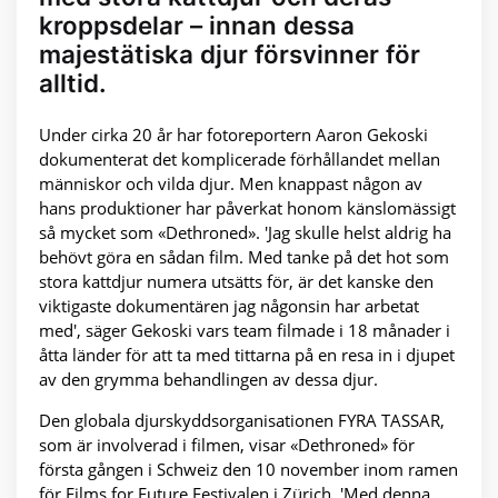
kroppsdelar – innan dessa
majestätiska djur försvinner för
alltid.
Under cirka 20 år har fotoreportern Aaron Gekoski
dokumenterat det komplicerade förhållandet mellan
människor och vilda djur. Men knappast någon av
hans produktioner har påverkat honom känslomässigt
så mycket som «Dethroned». 'Jag skulle helst aldrig ha
behövt göra en sådan film. Med tanke på det hot som
stora kattdjur numera utsätts för, är det kanske den
viktigaste dokumentären jag någonsin har arbetat
med', säger Gekoski vars team filmade i 18 månader i
åtta länder för att ta med tittarna på en resa in i djupet
av den grymma behandlingen av dessa djur.
Den globala djurskyddsorganisationen FYRA TASSAR,
som är involverad i filmen, visar «Dethroned» för
första gången i Schweiz den 10 november inom ramen
för Films for Future Festivalen i Zürich. 'Med denna