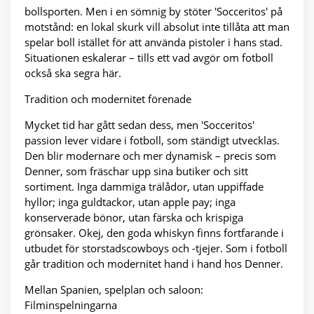
bollsporten. Men i en sömnig by stöter 'Socceritos' på
motstånd: en lokal skurk vill absolut inte tillåta att man
spelar boll istället för att använda pistoler i hans stad.
Situationen eskalerar – tills ett vad avgör om fotboll
också ska segra här.
Tradition och modernitet förenade
Mycket tid har gått sedan dess, men 'Socceritos'
passion lever vidare i fotboll, som ständigt utvecklas.
Den blir modernare och mer dynamisk – precis som
Denner, som fräschar upp sina butiker och sitt
sortiment. Inga dammiga trälådor, utan uppiffade
hyllor; inga guldtackor, utan apple pay; inga
konserverade bönor, utan färska och krispiga
grönsaker. Okej, den goda whiskyn finns fortfarande i
utbudet för storstadscowboys och -tjejer. Som i fotboll
går tradition och modernitet hand i hand hos Denner.
Mellan Spanien, spelplan och saloon:
Filminspelningarna