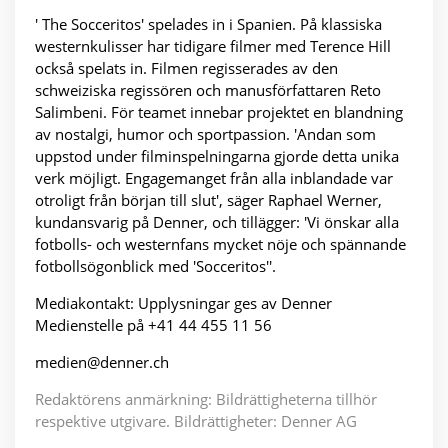
' The Socceritos' spelades in i Spanien. På klassiska
westernkulisser har tidigare filmer med Terence Hill
också spelats in. Filmen regisserades av den
schweiziska regissören och manusförfattaren Reto
Salimbeni. För teamet innebar projektet en blandning
av nostalgi, humor och sportpassion. 'Andan som
uppstod under filminspelningarna gjorde detta unika
verk möjligt. Engagemanget från alla inblandade var
otroligt från början till slut', säger Raphael Werner,
kundansvarig på Denner, och tillägger: 'Vi önskar alla
fotbolls- och westernfans mycket nöje och spännande
fotbollsögonblick med 'Socceritos''.
Mediakontakt: Upplysningar ges av Denner
Medienstelle på +41 44 455 11 56
medien@denner.ch
Redaktörens anmärkning: Bildrättigheterna tillhör
respektive utgivare. Bildrättigheter: Denner AG