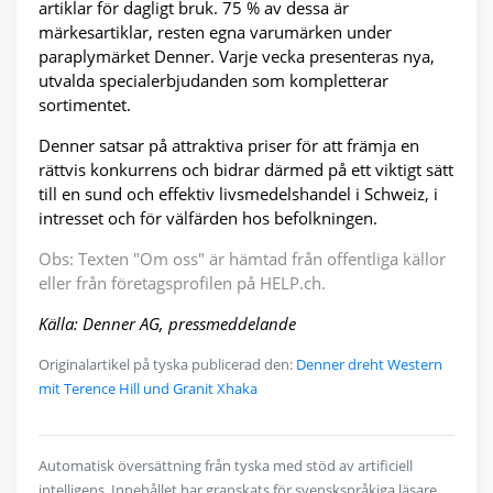
artiklar för dagligt bruk. 75 % av dessa är
märkesartiklar, resten egna varumärken under
paraplymärket Denner. Varje vecka presenteras nya,
utvalda specialerbjudanden som kompletterar
sortimentet.
Denner satsar på attraktiva priser för att främja en
rättvis konkurrens och bidrar därmed på ett viktigt sätt
till en sund och effektiv livsmedelshandel i Schweiz, i
intresset och för välfärden hos befolkningen.
Obs: Texten "Om oss" är hämtad från offentliga källor
eller från företagsprofilen på HELP.ch.
Källa: Denner AG, pressmeddelande
Originalartikel på tyska publicerad den:
Denner dreht Western
mit Terence Hill und Granit Xhaka
Automatisk översättning från tyska med stöd av artificiell
intelligens. Innehållet har granskats för svenskspråkiga läsare.