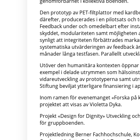
genomförbarhet i kollektiva boenden.
Den prototyp av PET-filtplattor med kard
därefter, producerades i en pilotsats och te
Feedback under och omedelbart efter instal
skyddet, modulariteten samt möjligheten a
synligt att integriteten förbättrades mar
systematiska utvärderingen av feedback är
månader långa testfasen. Parallellt utveck
Utöver den humanitära kontexten öppnar s
exempel i delade utrymmen som hälsoinstitu
vidareutveckling av prototyperna samt utr
Stiftung beviljat ytterligare finansiering i ap
Inom ramen för evenemanget «Forska på k
projektet att visas av Violetta Dyka.
Projekt «Design for Dignity» Utveckling o
för gruppboenden.
Projektledning Berner Fachhochschule, Kons