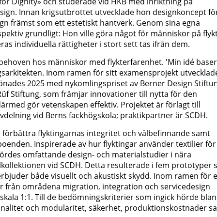
 for Dignity» och studerade vid HKB med inriktning på
sign. Innan krigsutbrottet utvecklade hon designkoncept fö
ign främst som ett estetiskt hantverk. Genom sina egna
ektiv grundligt: Hon ville göra något för människor på flykt
as individuella rättigheter i stort sett tas ifrån dem.
på behoven hos människor med flykterfarenhet. 'Min idé base
ngsarkitekten. Inom ramen för sitt examensprojekt utvecklad
lönades 2025 med nykomlingspriset av Berner Design Stiftu
üf Stiftung, som främjar innovationer till nytta för den
med gör vetenskapen effektiv. Projektet är förlagt till
avdelning vid Berns fackhögskola; praktikpartner är SCDH.
 förbättra flyktingarnas integritet och välbefinnande samt
boenden. Inspirerade av hur flyktingar använder textilier för
rdes omfattande design- och materialstudier i nära
ollektionen vid SCDH. Detta resulterade i fem prototyper
a erbjuder både visuellt och akustiskt skydd. Inom ramen för 
från områdena migration, integration och servicedesign
kala 1:1. Till de bedömningskriterier som ingick hörde bla
ionalitet och modularitet, säkerhet, produktionskostnader s