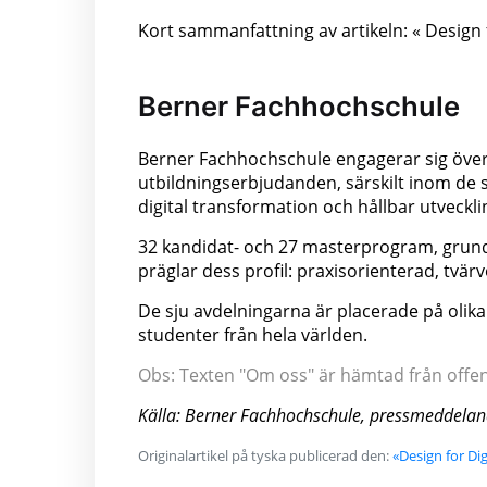
Kort sammanfattning av artikeln: « Design fo
Berner Fachhochschule
Berner Fachhochschule engagerar sig över
utbildningserbjudanden, särskilt inom de
digital transformation och hållbar utveckli
32 kandidat- och 27 masterprogram, grundl
präglar dess profil: praxisorienterad, tvärv
De sju avdelningarna är placerade på olika 
studenter från hela världen.
Obs: Texten "Om oss" är hämtad från offentl
Källa: Berner Fachhochschule, pressmeddela
Originalartikel på tyska publicerad den:
«Design for Di