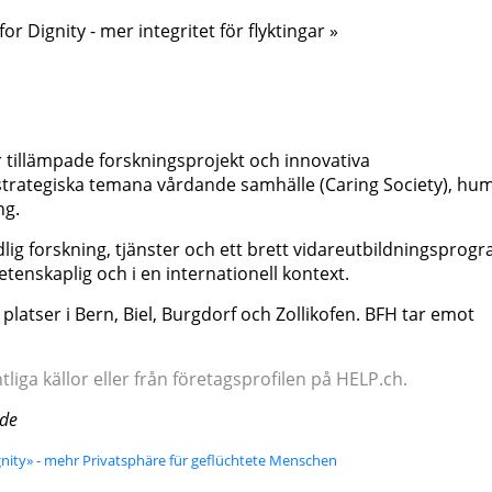
r Dignity - mer integritet för flyktingar »
 tillämpade forskningsprojekt och innovativa
 strategiska temana vårdande samhälle (Caring Society), hu
ng.
ig forskning, tjänster och ett brett vidareutbildningsprog
etenskaplig och i en internationell kontext.
platser i Bern, Biel, Burgdorf och Zollikofen. BFH tar emot
iga källor eller från företagsprofilen på HELP.ch.
nde
gnity» - mehr Privatsphäre für geflüchtete Menschen