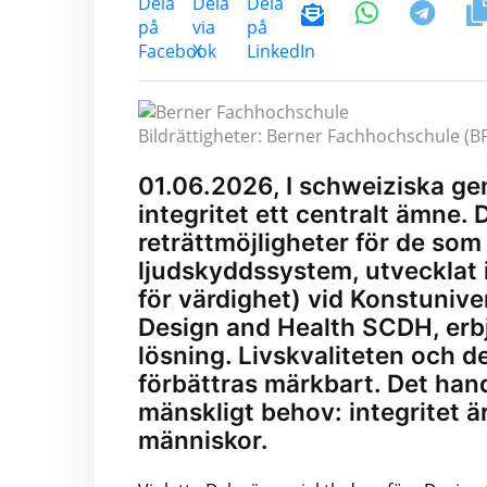
Bildrättigheter: Berner Fachhochschule (B
01.06.2026, I schweiziska g
integritet ett centralt ämne.
reträttmöjligheter för de som
ljudskyddssystem, utvecklat 
för värdighet) vid Konstunive
Design and Health SCDH, erbj
lösning. Livskvaliteten och 
förbättras märkbart. Det hand
mänskligt behov: integritet är
människor.