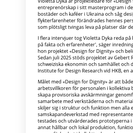
Violetta Dyka är projektledare för «Design
entreprenörskap i sitt masterprogram i de
bostäder och kaféer i Ukraina och såg des
flykterfarenheter förändrades hennes persp
som plötsligt tvingas leva på platser där der
I flera intervjuer tog Violetta Dyka reda 
på fakta och erfarenheter', säger inredni
hon projektet «Design for Dignity» och be
Sedan juli 2025 stöds projektet av Gebert R
schweiziska ekonomin och samhället och där
Institute for Design Research vid HKB, en 
Målet med «Design for Dignity» är att både
arbetsvillkoren för personalen i kollektiva 
skapa provisoriska avskärmningar genomfö
samarbete med verkstäderna och materialk
skiljer sig i struktur och funktion men all
samskapandeverkstad med representanter 
testades och utvärderades prototyperna i s
annat hållbar och lokal produktion, funkt