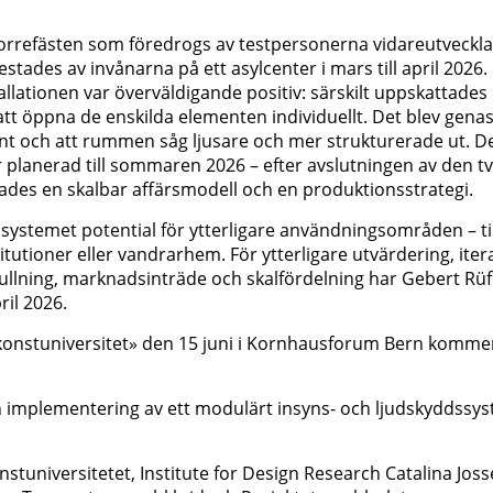
borrefästen som föredrogs av testpersonerna vidareutveckl
stades av invånarna på ett asylcenter i mars till april 2026.
lationen var överväldigande positiv: särskilt uppskattades
tt öppna de enskilda elementen individuellt. Det blev genas
kant och att rummen såg ljusare och mer strukturerade ut. D
 planerad till sommaren 2026 – efter avslutningen av den t
lades en skalbar affärsmodell och en produktionsstrategi.
ystemet potential för ytterligare användningsområden – til
tioner eller vandrarhem. För ytterligare utvärdering, itera
ullning, marknadsinträde och skalfördelning har Gebert Rüf
ril 2026.
onstuniversitet» den 15 juni i Kornhausforum Bern komme
ch implementering av ett modulärt insyns- och ljudskyddssy
tuniversitetet, Institute for Design Research Catalina Jos