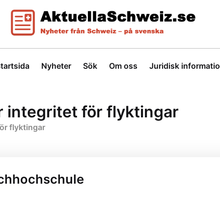
tartsida
Nyheter
Sök
Om oss
Juridisk informati
 integritet för flyktingar
ör flyktingar
achhochschule