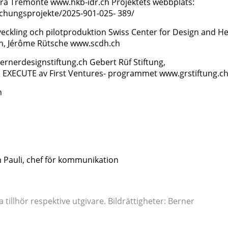
ara Tremonte www.hkb-idr.ch Projektets webbplats:
chungsprojekte/2025-901-025- 389/
veckling och pilotproduktion Swiss Center for Design and He
uen, Jérôme Rütsche www.scdh.ch
ernerdesignstiftung.ch Gebert Rüf Stiftung,
 EXECUTE av First Ventures- programmet www.grstiftung.c
n
 Pauli, chef för kommunikation
tillhör respektive utgivare. Bildrättigheter: Berner