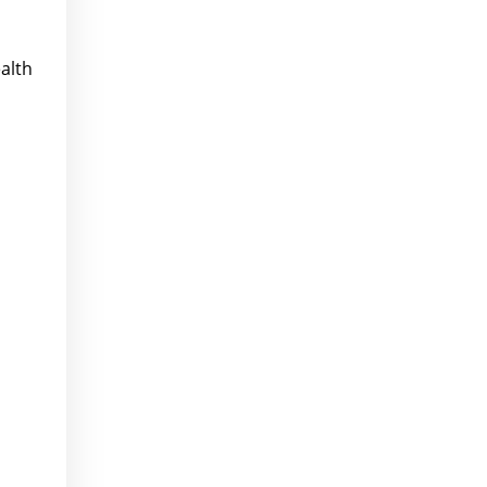
alth
h