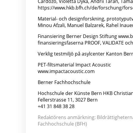
Cardozo, Violetta Dyka, Andrii Taran, Tam
https://www.hkb.bfh.ch/de/forschung/fors
Material- och designforskning, prototyput
Minou Afzali, Manuel Balzarek, Rahel Ina
Finansiering Berner Design Stiftung www.b
finansieringsfaserna PROOF, VALIDATE och
Verklig testmiljö på asylcenter Kanton Ber
PET-filtsmaterial Impact Acoustic
www.impactacoustic.com
Berner Fachhochschule
Hochschule der Künste Bern HKB Christian
Fellerstrasse 11, 3027 Bern
+41 31 848 38 28
Redaktörens anmärkning: Bildrättigheterna 
Fachhochschule (BFH)