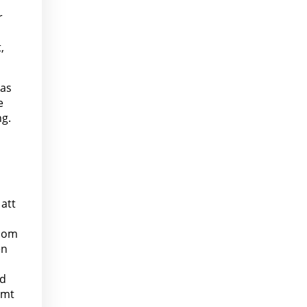
r
,
ras
e
ng.
 att
 som
en
nd
amt