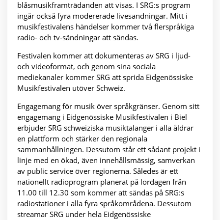
blåsmusikframträdanden att visas. I SRG:s program
ingår också fyra modererade livesändningar. Mitt i
musikfestivalens händelser kommer två flerspråkiga
radio- och tv-sändningar att sändas.
Festivalen kommer att dokumenteras av SRG i ljud-
och videoformat, och genom sina sociala
mediekanaler kommer SRG att sprida Eidgenössiske
Musikfestivalen utöver Schweiz.
Engagemang för musik över språkgränser. Genom sitt
engagemang i Eidgenössiske Musikfestivalen i Biel
erbjuder SRG schweiziska musiktalanger i alla åldrar
en plattform och stärker den regionala
sammanhållningen. Dessutom står ett sådant projekt i
linje med en ökad, även innehållsmässig, samverkan
av public service över regionerna. Således är ett
nationellt radioprogram planerat på lördagen från
11.00 till 12.30 som kommer att sändas på SRG:s
radiostationer i alla fyra språkområdena. Dessutom
streamar SRG under hela Eidgenössiske