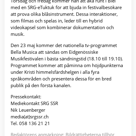
Torsdag och fredag kommer han att åka runt i Biel
med en SRG-eTuktuk för att bjuda in festivalbesökare
att prova olika blåsinstrument. Dessa interaktioner,
som filmas och spelas in, leder till en hybrid
videokapsel som kombinerar dokumentation och
musik.
Den 23 maj kommer det nationella tv-programmet
Bella Musica att sändas om Eidgenössiske
Musikfestivalen i bästa sändningstid (18.10 till 19.10).
Programmet kommer att påminna om höjdpunkterna
under Kristi himmelsfärdshelgen i alla fyra
språkområden och presentera dessa för en bred
publik på den första kanalen.
Pressekontakt:
Mediekontakt SRG SSR
Nik Leuenberger
media(at)srgssr.ch
Tel. 058 136 21 21
Redaktörens anmärkning: Bildrättigheterna tillhör