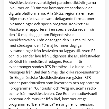
Musikfestivalens varaktighet paradmusiktävlingarna
live - mer än 30 timmar kommer att sändas via de
digitala plattformarna. Alla SRG:s regionala enheter
följer musikfestivalen samt deltagande formationer i
livesändningar och specialprogram. Konkret: SRF
Musikwelle rapporterar i en specialvecka redan från
den 10 maj dagligen om Eidgenössiske
Musikfestivalen. Från onsdagen den 13 maj till och
med söndagen den 17 maj kommer dagliga
livesändningar från festivalen att läggas till. Även RSI
och RTS sänder live från Eidgenössiske Musikfestivalen
på Kristi himmelsfärdsfredagen. Redan inför
evenemanget sändes RTS Première - Le Kiosque à
Musiques från Biel den 9 maj, där olika representanter
för Eidgenössiske Musikfestivalen var gäster. RTR
sänder paradmusiken som livestream och rapporterar
i programmen "Cuntrasts" och "Artg musical" i radio
och tv från musikfestivalen. Cee-Roo, en audiovisuell
konstnär och musiker från Biel, kommer att ge
programmet "Bella Musica" en originell dimension.