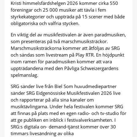
Kristi himmelsfärdshelgen 2026 kommer cirka 550
föreningar och 25 000 musiker att tävla i fem
styrkekategorier och uppträda på 15 scener med både
obligatoriska och valfria stycken.
En viktig del av musikfestivalen är även paradmusiken,
som presenteras på två marschmusiksträckor.
Marschmusiksträckorna kommer att åtföljas av SRG
och sändas som livestream på Play RTR. En höjdpunkt
inom ramen för paradmusiken kommer att vara
uppträdandena med den Påvliga Schweizergardens
spelmanslag.
SRG sänder live från Biel Som huvudmediepartner
sänder SRG Eidgenössiske Musikfestivalen 2026 live
och rapporterar på alla sina kanaler om
musiktävlingarna. Under hela festivalen kommer SRG
att finnas på plats med en egen radio- och tv-studio för
att ge publiken en inblick i festivalverksamheten. I
SRG:s digitala on- demand-tjänst kommer över 30
timmars livesändning av olika