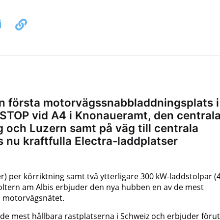
in första motorvägssnabbladdningsplats i
 STOP vid A4 i Knonaueramt, den central
g och Luzern samt på väg till centrala
 nu kraftfulla Electra-laddplatser
 per körriktning samt två ytterligare 300 kW-laddstolpar (
ltern am Albis erbjuder den nya hubben en av de mest
ka motorvägsnätet.
de mest hållbara rastplatserna i Schweiz och erbjuder för