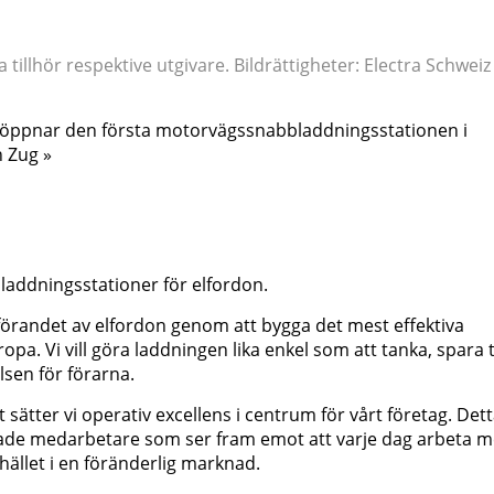
illhör respektive utgivare. Bildrättigheter: Electra Schweiz
ra öppnar den första motorvägssnabbladdningsstationen i
h Zug »
bladdningsstationer för elfordon.
införandet av elfordon genom att bygga det mest effektiva
pa. Vi vill göra laddningen lika enkel som att tanka, spara 
lsen för förarna.
 sätter vi operativ excellens i centrum för vårt företag. Det
rade medarbetare som ser fram emot att varje dag arbeta 
ället i en föränderlig marknad.