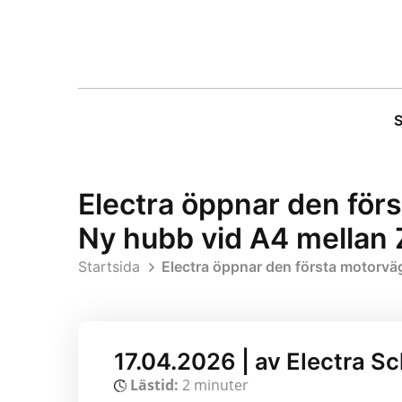
S
Electra öppnar den för
Ny hubb vid A4 mellan 
Startsida
Electra öppnar den första motorvä
17.04.2026 | av Electra S
Lästid:
2 minuter