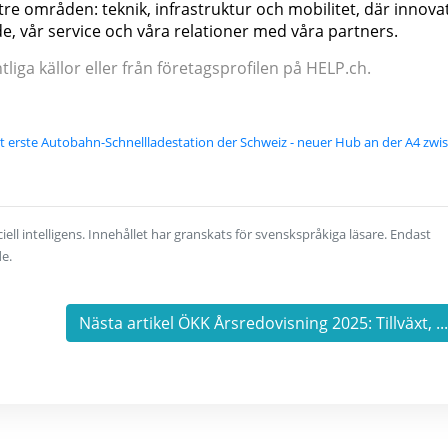
tre områden: teknik, infrastruktur och mobilitet, där innova
nde, vår service och våra relationer med våra partners.
iga källor eller från företagsprofilen på HELP.ch.
et erste Autobahn-Schnellladestation der Schweiz - neuer Hub an der A4 zwi
ell intelligens. Innehållet har granskats för svenskspråkiga läsare. Endast
de.
Nästa artikel ÖKK Årsredovisning 2025: Tillväxt, ..