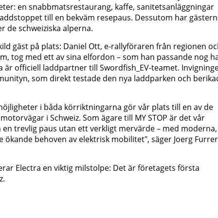
heter: en snabbmatsrestaurang, kaffe, sanitetsanläggningar
 laddstoppet till en bekväm resepaus. Dessutom har gästern
r de schweiziska alperna.
ild gäst på plats: Daniel Ott, e-rallyföraren från regionen o
am, tog med ett av sina elfordon – som han passande nog h
ra är officiell laddpartner till Swordfish_EV-teamet. Invigning
nityn, som direkt testade den nya laddparken och berika
ligheter i båda körriktningarna gör vår plats till en av de
 motorvägar i Schweiz. Som ägare till MY STOP är det vår
a en trevlig paus utan ett verkligt mervärde – med moderna,
e ökande behoven av elektrisk mobilitet", säger Joerg Furrer
 Electra en viktig milstolpe: Det är företagets första
z.