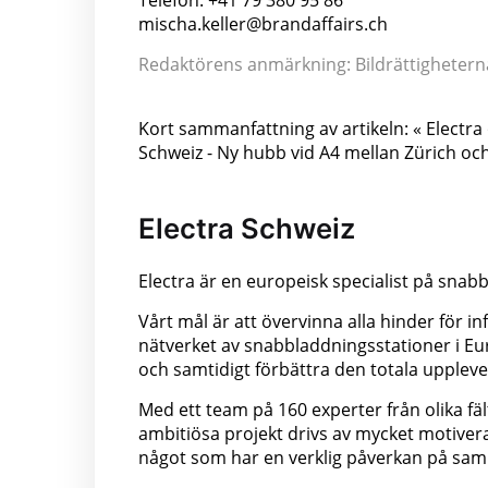
Telefon: +41 79 380 95 86
mischa.keller@brandaffairs.ch
Redaktörens anmärkning: Bildrättigheterna t
Kort sammanfattning av artikeln: « Elect
Schweiz - Ny hubb vid A4 mellan Zürich oc
Electra Schweiz
Electra är en europeisk specialist på snab
Vårt mål är att övervinna alla hinder för 
nätverket av snabbladdningsstationer i Euro
och samtidigt förbättra den totala uppleve
Med ett team på 160 experter från olika fält
ambitiösa projekt drivs av mycket motive
något som har en verklig påverkan på samh