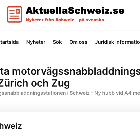
tartsida
Nyheter
Sök
Om oss
Juridisk informati
sta motorvägssnabbladdnings
Zürich och Zug
gssnabbladdningsstationen i Schweiz - Ny hubb vid A4 me
chweiz