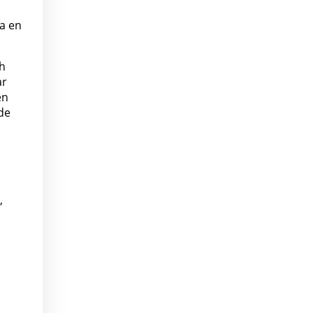
a en
ch
ar
en
de
,