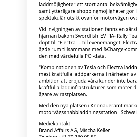
laddmöjligheter ett stort antal bekvämlig
samt ytterligare shoppingmöjligheter gör
spektakulär utsikt ovanför motorvägen öve
Vid invigningen av stationen fanns en särsk
hjärnan bakom Swordfish_EV FIA- Rally Te
döpt till "Electra" – till evenemanget. Elect
ägde rum tillsammans med &Charge-commu
den med värdefulla POI-data.
"Kombinationen av Tesla och Electra laddmöj
mest kraftfulla laddparkerna i närheten av
ambition att erbjuda våra kunder inte bar
kraftfulla laddinfrastrukturer som möter d
ägare av rastplatsen.
Med den nya platsen i Knonaueramt markerar
motorvägssnabbladdningsstation i Schwei
Mediekontakt:
Brand Affairs AG, Mischa Keller