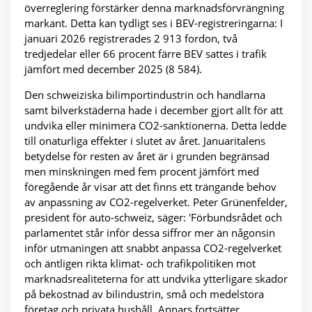
överreglering förstärker denna marknadsförvrängning
markant. Detta kan tydligt ses i BEV-registreringarna: I
januari 2026 registrerades 2 913 fordon, två
tredjedelar eller 66 procent färre BEV sattes i trafik
jämfört med december 2025 (8 584).
Den schweiziska bilimportindustrin och handlarna
samt bilverkstäderna hade i december gjort allt för att
undvika eller minimera CO2-sanktionerna. Detta ledde
till onaturliga effekter i slutet av året. Januaritalens
betydelse för resten av året är i grunden begränsad
men minskningen med fem procent jämfört med
föregående år visar att det finns ett trängande behov
av anpassning av CO2-regelverket. Peter Grünenfelder,
president för auto-schweiz, säger: 'Förbundsrådet och
parlamentet står inför dessa siffror mer än någonsin
inför utmaningen att snabbt anpassa CO2-regelverket
och äntligen rikta klimat- och trafikpolitiken mot
marknadsrealiteterna för att undvika ytterligare skador
på bekostnad av bilindustrin, små och medelstora
företag och privata hushåll. Annars fortsätter