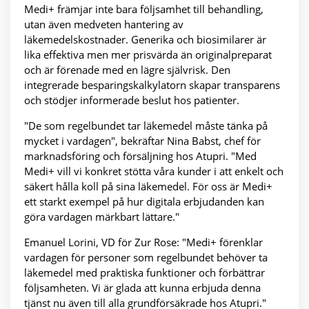
Medi+ främjar inte bara följsamhet till behandling,
utan även medveten hantering av
läkemedelskostnader. Generika och biosimilarer är
lika effektiva men mer prisvärda än originalpreparat
och är förenade med en lägre självrisk. Den
integrerade besparingskalkylatorn skapar transparens
och stödjer informerade beslut hos patienter.
"De som regelbundet tar läkemedel måste tänka på
mycket i vardagen", bekräftar Nina Babst, chef för
marknadsföring och försäljning hos Atupri. "Med
Medi+ vill vi konkret stötta våra kunder i att enkelt och
säkert hålla koll på sina läkemedel. För oss är Medi+
ett starkt exempel på hur digitala erbjudanden kan
göra vardagen märkbart lättare."
Emanuel Lorini, VD för Zur Rose: "Medi+ förenklar
vardagen för personer som regelbundet behöver ta
läkemedel med praktiska funktioner och förbättrar
följsamheten. Vi är glada att kunna erbjuda denna
tjänst nu även till alla grundförsäkrade hos Atupri."