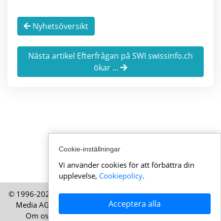
Nyhetsöversikt
Nästa artikel Efterfrågan på SWI swissinfo.ch
ökar ...
Cookie-inställningar
Vi använder cookies för att förbättra din
upplevelse,
Cookiepolicy
.
© 1996-2026 AktuellaSchweiz.se – En publikation från HELP
Acceptera alla
Media AG, Zürich, Schweiz – Alla rättigheter förbehållna
Om oss
|
Juridisk information
|
Användarvillkor
|