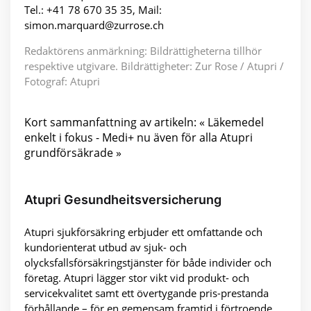
Tel.: +41 78 670 35 35, Mail:
simon.marquard@zurrose.ch
Redaktörens anmärkning: Bildrättigheterna tillhör
respektive utgivare. Bildrättigheter: Zur Rose / Atupri /
Fotograf: Atupri
Kort sammanfattning av artikeln: « Läkemedel
enkelt i fokus - Medi+ nu även för alla Atupri
grundförsäkrade »
Atupri Gesundheitsversicherung
Atupri sjukförsäkring erbjuder ett omfattande och
kundorienterat utbud av sjuk- och
olycksfallsförsäkringstjänster för både individer och
företag. Atupri lägger stor vikt vid produkt- och
servicekvalitet samt ett övertygande pris-prestanda
förhållande – för en gemensam framtid i förtroende.