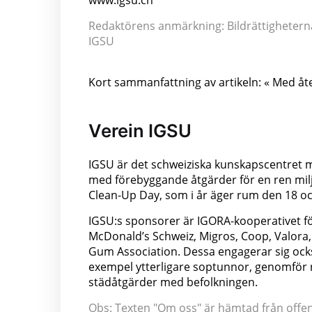
www.igsu.ch
Redaktörens anmärkning: Bildrättigheterna 
IGSU
Kort sammanfattning av artikeln: « Med å
Verein IGSU
IGSU är det schweiziska kunskapscentret 
med förebyggande åtgärder för en ren milj
Clean-Up Day, som i år äger rum den 18 o
IGSU:s sponsorer är IGORA-kooperativet fö
McDonald’s Schweiz, Migros, Coop, Valora,
Gum Association. Dessa engagerar sig ocks
exempel ytterligare soptunnor, genomför re
städåtgärder med befolkningen.
Obs: Texten "Om oss" är hämtad från offentl