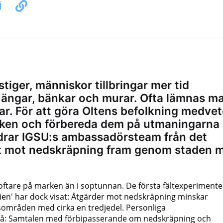
iger, människor tillbringar mer tid
ängar, bänkar och murar. Ofta lämnas ma
r. För att göra Oltens befolkning medve
ken och förbereda dem på utmaningarna
 drar IGSU:s ambassadörsteam från det
t mot nedskräpning fram genom staden 
tare på marken än i soptunnan. De första fältexperimente
ien' har dock visat: Åtgärder mot nedskräpning minskar
sområden med cirka en tredjedel. Personliga
å: Samtalen med förbipasserande om nedskräpning och