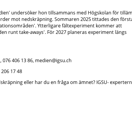
udien' undersöker hon tillsammans med Högskolan för tillä
gärder mot nedskräpning. Sommaren 2025 tittades den först
kreationsområden'. Ytterligare fältexperiment kommer att
n runt take-aways'. För 2027 planeras experiment längs
1, 076 406 13 86, medien@igsu.ch
2 206 17 48
dskräpning eller har du en fråga om ämnet? IGSU- experter