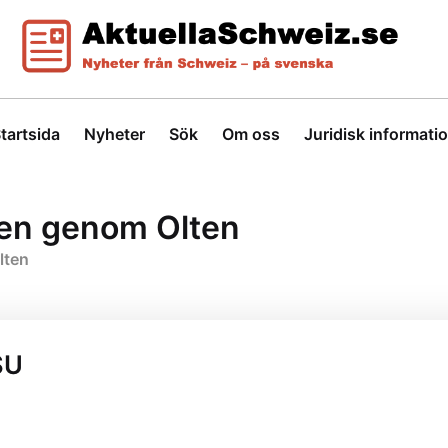
tartsida
Nyheter
Sök
Om oss
Juridisk informati
en genom Olten
lten
SU