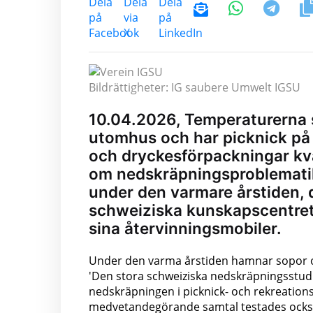
Bildrättigheter: IG saubere Umwelt IGSU
10.04.2026, Temperaturerna st
utomhus och har picknick på 
och dryckesförpackningar kva
om nedskräpningsproblemati
under den varmare årstiden,
schweiziska kunskapscentre
sina återvinningsmobiler.
Under den varma årstiden hamnar sopor of
'Den stora schweiziska nedskräpningsstud
nedskräpningen i picknick- och rekreation
medvetandegörande samtal testades ocks