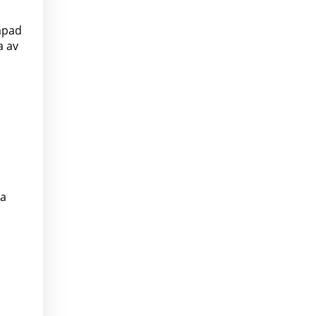
mpad
a av
na