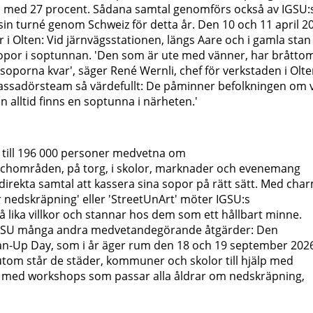
 med 27 procent. Sådana samtal genomförs också av IGSU:
in turné genom Schweiz för detta år. Den 10 och 11 april 2
 i Olten: Vid järnvägsstationen, längs Aare och i gamla stan
sopor i soptunnan. 'Den som är ute med vänner, har bråtto
soporna kvar', säger René Wernli, chef för verkstaden i Olte
assadörsteam så värdefullt: De påminner befolkningen om 
 alltid finns en soptunna i närheten.'
 till 196 000 personer medvetna om
nchområden, på torg, i skolor, marknader och evenemang
irekta samtal att kassera sina sopor på rätt sätt. Med char
 nedskräpning' eller 'StreetUnArt' möter IGSU:s
lika villkor och stannar hos dem som ett hållbart minne.
SU många andra medvetandegörande åtgärder: Den
ean-Up Day, som i år äger rum den 18 och 19 september 202
tom står de städer, kommuner och skolor till hjälp med
er med workshops som passar alla åldrar om nedskräpning,