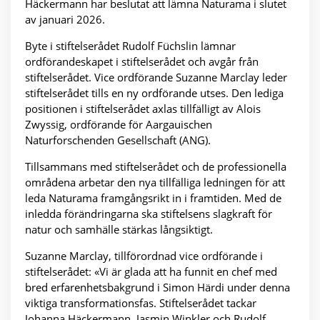
Häckermann har beslutat att lämna Naturama i slutet
av januari 2026.
Byte i stiftelserådet Rudolf Füchslin lämnar
ordförandeskapet i stiftelserådet och avgår från
stiftelserådet. Vice ordförande Suzanne Marclay leder
stiftelserådet tills en ny ordförande utses. Den lediga
positionen i stiftelserådet axlas tillfälligt av Alois
Zwyssig, ordförande för Aargauischen
Naturforschenden Gesellschaft (ANG).
Tillsammans med stiftelserådet och de professionella
områdena arbetar den nya tillfälliga ledningen för att
leda Naturama framgångsrikt in i framtiden. Med de
inledda förändringarna ska stiftelsens slagkraft för
natur och samhälle stärkas långsiktigt.
Suzanne Marclay, tillförordnad vice ordförande i
stiftelserådet: «Vi är glada att ha funnit en chef med
bred erfarenhetsbakgrund i Simon Härdi under denna
viktiga transformationsfas. Stiftelserådet tackar
Johanna Häckermann, Jasmin Winkler och Rudolf