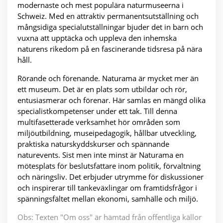
modernaste och mest populära naturmuseerna i
Schweiz. Med en attraktiv permanentsutställning och
mångsidiga specialutställningar bjuder det in barn och
vuxna att upptäcka och uppleva den inhemska
naturens rikedom på en fascinerande tidsresa på nära
håll.
Rörande och förenande. Naturama är mycket mer än
ett museum. Det är en plats som utbildar och rör,
entusiasmerar och förenar. Här samlas en mängd olika
specialistkompetenser under ett tak. Till denna
multifasetterade verksamhet hör områden som
miljöutbildning, museipedagogik, hållbar utveckling,
praktiska naturskyddskurser och spännande
naturevents. Sist men inte minst är Naturama en
mötesplats för beslutsfattare inom politik, förvaltning
och näringsliv. Det erbjuder utrymme för diskussioner
och inspirerar till tankeväxlingar om framtidsfrågor i
spänningsfältet mellan ekonomi, samhälle och miljö.
Obs: Texten "Om oss" är hämtad från offentliga källor