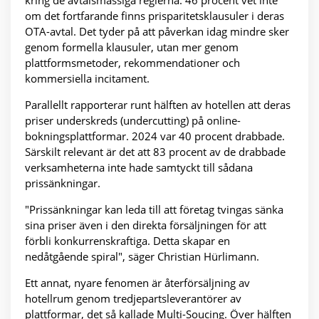
kring de avtalsmässiga reglerna: 46 procent vet inte
om det fortfarande finns prisparitetsklausuler i deras
OTA-avtal. Det tyder på att påverkan idag mindre sker
genom formella klausuler, utan mer genom
plattformsmetoder, rekommendationer och
kommersiella incitament.
Parallellt rapporterar runt hälften av hotellen att deras
priser underskreds (undercutting) på online-
bokningsplattformar. 2024 var 40 procent drabbade.
Särskilt relevant är det att 83 procent av de drabbade
verksamheterna inte hade samtyckt till sådana
prissänkningar.
"Prissänkningar kan leda till att företag tvingas sänka
sina priser även i den direkta försäljningen för att
förbli konkurrenskraftiga. Detta skapar en
nedåtgående spiral", säger Christian Hürlimann.
Ett annat, nyare fenomen är återförsäljning av
hotellrum genom tredjepartsleverantörer av
plattformar, det så kallade Multi-Soucing. Över hälften