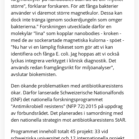
större", förklarar forskaren. För att fånga bakterier
använder vi däremot större magnetkulor. Dessa kan
dock inte tränga igenom sockerdjungeln som omger
bakterierna." Forskningen utvecklade därför en
molekylär "lina" som kopplar nanobodies - kroken -
med de av sockerartade magnetiska kulorna - spöet -
"Nu har vi en lämplig fiskeset som gör att vi kan
identifiera och fånga E. coli. Jag hoppas att vi också
lyckas integrera verktyget i klinisk diagnostik. Det
används redan framgångsrikt för miljöanalyser",
avslutar biokemisten.
Den ökande problematiken med antibiotikaresistens
ökar. Därför lanserade Schweizerische Nationalfonds
(SNF) det nationella forskningsprogrammet
"Antimikrobiell resistens" (NFP 72) 2015 på uppdrag
av förbundsrådet. Det planerades i samordning med
den nationella strategin mot antibiotikaresistens StAR.
Programmet innehöll totalt 45 projekt: 33 vid
schweiziska universitet och 12 internationella projekt