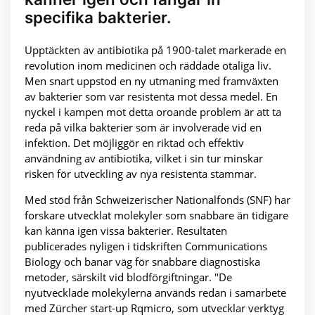
specifika bakterier.
Upptäckten av antibiotika på 1900-talet markerade en
revolution inom medicinen och räddade otaliga liv.
Men snart uppstod en ny utmaning med framväxten
av bakterier som var resistenta mot dessa medel. En
nyckel i kampen mot detta oroande problem är att ta
reda på vilka bakterier som är involverade vid en
infektion. Det möjliggör en riktad och effektiv
användning av antibiotika, vilket i sin tur minskar
risken för utveckling av nya resistenta stammar.
Med stöd från Schweizerischer Nationalfonds (SNF) har
forskare utvecklat molekyler som snabbare än tidigare
kan känna igen vissa bakterier. Resultaten
publicerades nyligen i tidskriften Communications
Biology och banar väg för snabbare diagnostiska
metoder, särskilt vid blodförgiftningar. "De
nyutvecklade molekylerna används redan i samarbete
med Zürcher start-up Rqmicro, som utvecklar verktyg