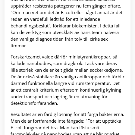
uppträder resistenta patogener nu fem gånger oftare.
"Om man vet om det är E. coli eller något annat är det
redan en värdefull ledtråd för ett inledande
behandlingsbeslut", förklarar biokemisten. I detta fall
kan de verktyg som utvecklats av hans team halvera
den vanliga diagnos tiden från tolv till cirka sex
timmar.
Forskarteamet valde därför miniatyrantikroppar, så
kallade nanobodies, som dragkrok. Tack vare deras
lilla storlek kan de enkelt glida mellan sockerkedjorna.
De är också stabilare än vanliga antikroppar och förblir
därmed funktionella längre vid rumstemperatur. Det
är ett centralt kriterium eftersom kontinuerlig kylning
under transport och lagring är en utmaning för
detektionsförfaranden.
Resultatet är en färdig lösning för att färga bakterierna.
Men de är fortfarande inte fångade: "För att upptäcka
E. coli fungerar det bra. Man kan fästa små
färgmolekyler på nanobodies utan att de blir mycket