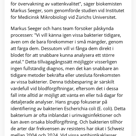
för övervakning av vattenkvalitet", säger biokemisten
Markus Seeger, som genomförde studien vid Institutet
för Medicinsk Mikrobiologi vid Zürichs Universitet.
Markus Seeger och hans team försöker påskynda
processen: "Vi vill känna igen vissa bakterier tidigare,
även om de bara förekommer i små mängder, genom
att färga dem. Dessutom vill vi fånga dem direkt i
blodet för att snabbare kunna analysera ett större
antal." Detta tillvägagångssätt möjliggör visserligen
ingen fullständig diagnos, men det kan snabbare än
tidigare metoder bekräfta eller utesluta förekomsten
av vissa bakterier. Denna tidsbesparing är särskilt
värdefull vid blodförgiftningar, eftersom det i dessa
fall inte alltid är möjligt att vänta en eller två dagar för
detaljerade analyser. Hans grupp fokuserar på
identifiering av bakterien Escherichia coli (E. coli). Detta
bakterium är ofta inblandat i urinvägsinfektioner och
kan även orsaka blodförgiftning. Och bakterien tillhör
de arter där frekvensen av resistens har ökat i Schweiz
mellan 2004 och 2024. Vid vissa antibiotikaklasser