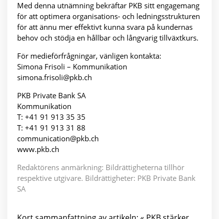
Med denna utnämning bekräftar PKB sitt engagemang
för att optimera organisations- och ledningsstrukturen
för att ännu mer effektivt kunna svara på kundernas
behov och stödja en hållbar och långvarig tillväxtkurs.
För medieförfrågningar, vänligen kontakta:
Simona Frisoli – Kommunikation
simona.frisoli@pkb.ch
PKB Private Bank SA
Kommunikation
T: +41 91 913 35 35
T: +41 91 913 31 88
communication@pkb.ch
www.pkb.ch
Redaktörens anmärkning: Bildrättigheterna tillhör
respektive utgivare. Bildrättigheter: PKB Private Bank
SA
Kort sammanfattning av artikeln: « PKB stärker