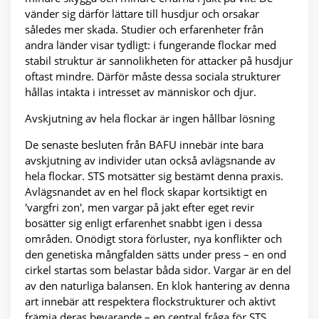
vänder sig därför lättare till husdjur och orsakar
således mer skada. Studier och erfarenheter från
andra länder visar tydligt: i fungerande flockar med
stabil struktur är sannolikheten för attacker på husdjur
oftast mindre. Därför måste dessa sociala strukturer
hållas intakta i intresset av människor och djur.
Avskjutning av hela flockar är ingen hållbar lösning
De senaste besluten från BAFU innebär inte bara
avskjutning av individer utan också avlägsnande av
hela flockar. STS motsätter sig bestämt denna praxis.
Avlägsnandet av en hel flock skapar kortsiktigt en
'vargfri zon', men vargar på jakt efter eget revir
bosätter sig enligt erfarenhet snabbt igen i dessa
områden. Onödigt stora förluster, nya konflikter och
den genetiska mångfalden sätts under press – en ond
cirkel startas som belastar båda sidor. Vargar är en del
av den naturliga balansen. En klok hantering av denna
art innebär att respektera flockstrukturer och aktivt
främja deras bevarande – en central fråga för STS.