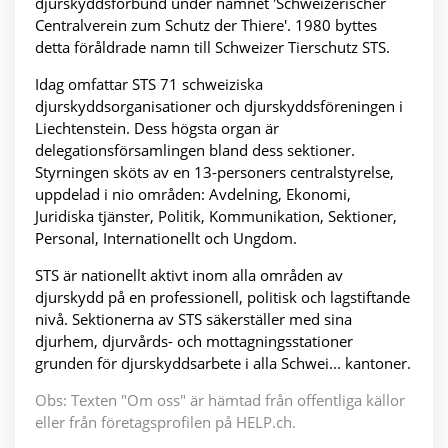
djurskyddsförbund under namnet 'Schweizerischer
Centralverein zum Schutz der Thiere'. 1980 byttes
detta föråldrade namn till Schweizer Tierschutz STS.
Idag omfattar STS 71 schweiziska
djurskyddsorganisationer och djurskyddsföreningen i
Liechtenstein. Dess högsta organ är
delegationsförsamlingen bland dess sektioner.
Styrningen sköts av en 13-personers centralstyrelse,
uppdelad i nio områden: Avdelning, Ekonomi,
Juridiska tjänster, Politik, Kommunikation, Sektioner,
Personal, Internationellt och Ungdom.
STS är nationellt aktivt inom alla områden av
djurskydd på en professionell, politisk och lagstiftande
nivå. Sektionerna av STS säkerställer med sina
djurhem, djurvårds- och mottagningsstationer
grunden för djurskyddsarbete i alla Schwei... kantoner.
Obs: Texten "Om oss" är hämtad från offentliga källor
eller från företagsprofilen på HELP.ch.