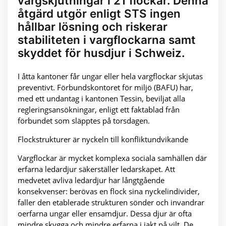
vargskjutningar i 21 flockar. Denna
åtgärd utgör enligt STS ingen
hållbar lösning och riskerar
stabiliteten i vargflockarna samt
skyddet för husdjur i Schweiz.
I åtta kantoner får ungar eller hela vargflockar skjutas
preventivt. Förbundskontoret för miljö (BAFU) har,
med ett undantag i kantonen Tessin, beviljat alla
regleringsansökningar, enligt ett faktablad från
förbundet som släpptes på torsdagen.
Flockstrukturer är nyckeln till konfliktundvikande
Vargflockar är mycket komplexa sociala samhällen där
erfarna ledardjur säkerställer ledarskapet. Att
medvetet avliva ledardjur har långtgående
konsekvenser: berövas en flock sina nyckelindivider,
faller den etablerade strukturen sönder och invandrar
oerfarna ungar eller ensamdjur. Dessa djur är ofta
mindre skygga och mindre erfarna i jakt på vilt. De