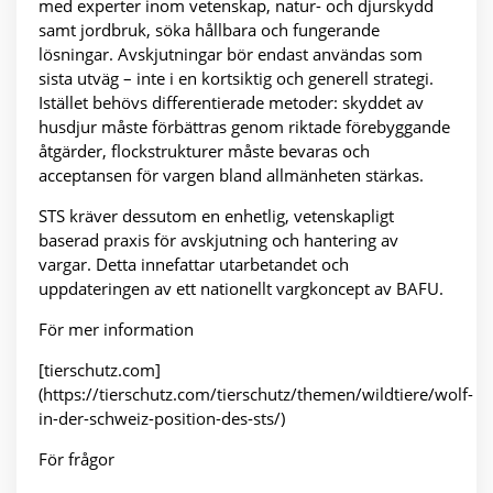
med experter inom vetenskap, natur- och djurskydd
samt jordbruk, söka hållbara och fungerande
lösningar. Avskjutningar bör endast användas som
sista utväg – inte i en kortsiktig och generell strategi.
Istället behövs differentierade metoder: skyddet av
husdjur måste förbättras genom riktade förebyggande
åtgärder, flockstrukturer måste bevaras och
acceptansen för vargen bland allmänheten stärkas.
STS kräver dessutom en enhetlig, vetenskapligt
baserad praxis för avskjutning och hantering av
vargar. Detta innefattar utarbetandet och
uppdateringen av ett nationellt vargkoncept av BAFU.
För mer information
[tierschutz.com]
(https://tierschutz.com/tierschutz/themen/wildtiere/wolf-
in-der-schweiz-position-des-sts/)
För frågor