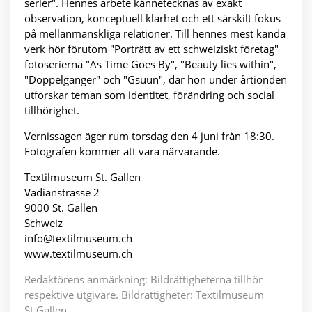
serier". Hennes arbete kännetecknas av exakt
observation, konceptuell klarhet och ett särskilt fokus
på mellanmänskliga relationer. Till hennes mest kända
verk hör förutom "Porträtt av ett schweiziskt företag"
fotoserierna "As Time Goes By", "Beauty lies within",
"Doppelgänger" och "Gsüün", där hon under årtionden
utforskar teman som identitet, förändring och social
tillhörighet.
Vernissagen äger rum torsdag den 4 juni från 18:30.
Fotografen kommer att vara närvarande.
Textilmuseum St. Gallen
Vadianstrasse 2
9000 St. Gallen
Schweiz
info@textilmuseum.ch
www.textilmuseum.ch
Redaktörens anmärkning: Bildrättigheterna tillhör
respektive utgivare. Bildrättigheter: Textilmuseum
St.Gallen