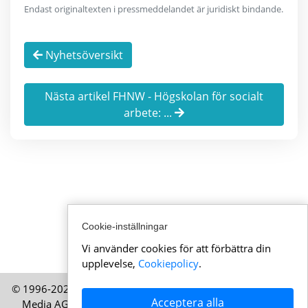
Endast originaltexten i pressmeddelandet är juridiskt bindande.
Nyhetsöversikt
Nästa artikel FHNW - Högskolan för socialt
arbete: ...
Cookie-inställningar
Vi använder cookies för att förbättra din
upplevelse,
Cookiepolicy
.
© 1996-2026 AktuellaSchweiz.se – En publikation från HELP
Acceptera alla
Media AG, Zürich, Schweiz – Alla rättigheter förbehållna