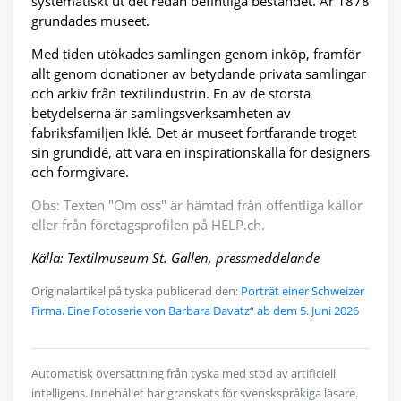
systematiskt ut det redan befintliga beståndet. År 1878
grundades museet.
Med tiden utökades samlingen genom inköp, framför
allt genom donationer av betydande privata samlingar
och arkiv från textilindustrin. En av de största
betydelserna är samlingsverksamheten av
fabriksfamiljen Iklé. Det är museet fortfarande troget
sin grundidé, att vara en inspirationskälla för designers
och formgivare.
Obs: Texten "Om oss" är hämtad från offentliga källor
eller från företagsprofilen på HELP.ch.
Källa: Textilmuseum St. Gallen, pressmeddelande
Originalartikel på tyska publicerad den:
Porträt einer Schweizer
Firma. Eine Fotoserie von Barbara Davatz“ ab dem 5. Juni 2026
Automatisk översättning från tyska med stöd av artificiell
intelligens. Innehållet har granskats för svenskspråkiga läsare.