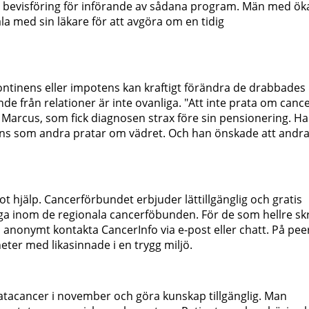
ig bevisföring för införande av sådana program. Män med ök
ala med sin läkare för att avgöra om en tidig
ntinens eller impotens kan kraftigt förändra de drabbades l
nde från relationer är inte ovanliga. "Att inte prata om canc
Marcus, som fick diagnosen strax före sin pensionering. H
ns som andra pratar om vädret. Och han önskade att andr
 hjälp. Cancerförbundet erbjuder lättillgänglig och gratis
ga inom de regionala cancerföbunden. För de som hellre skr
ch anonymt kontakta CancerInfo via e-post eller chatt. På pee
ter med likasinnade i en trygg miljö.
atacancer i november och göra kunskap tillgänglig. Man