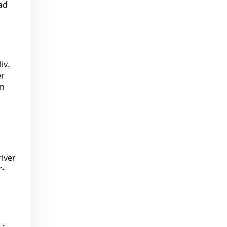
ad
iv.
er
an
a
iver
r-