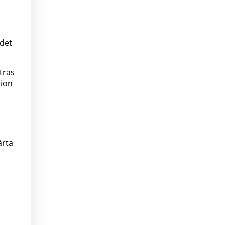
ndet
tras
tion
ärta