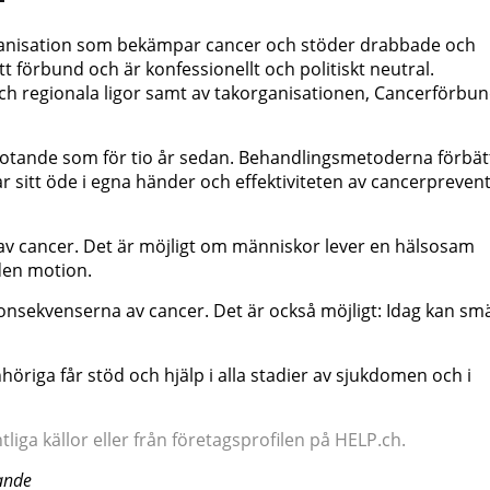
rganisation som bekämpar cancer och stöder drabbade och
 förbund och är konfessionellt och politiskt neutral.
ch regionala ligor samt av takorganisationen, Cancerförbu
hotande som för tio år sedan. Behandlingsmetoderna förbät
 sitt öde i egna händer och effektiviteten av cancerpreven
av cancer. Det är möjligt om människor lever en hälsosam
den motion.
konsekvenserna av cancer. Det är också möjligt: Idag kan sm
öriga får stöd och hjälp i alla stadier av sjukdomen och i
iga källor eller från företagsprofilen på HELP.ch.
ande