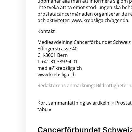
uppmanar alla män att informera sig om p
inte tveka att ta emot stöd - ingen ska 
prostatacancermånaden organiserar de re
och aktiviteter: www.krebsliga.ch/agenda.
Kontakt
Medieavdelning Cancerförbundet Schweiz
Effingerstrasse 40
CH-3001 Bern
T +41 31 389 94 01
media@krebsliga.ch
www.krebsliga.ch
Redaktörens anmärkning: Bildrättigheterna 
Kort sammanfattning av artikeln: « Prosta
tabu »
Cancerförbundet Schwei