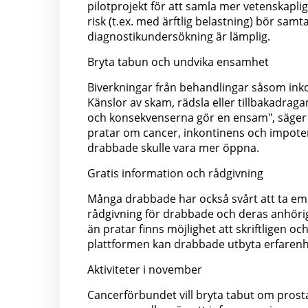
pilotprojekt för att samla mer vetenskapl
risk (t.ex. med ärftlig belastning) bör samt
diagnostikundersökning är lämplig.
Bryta tabun och undvika ensamhet
Biverkningar från behandlingar såsom inko
Känslor av skam, rädsla eller tillbakadraga
och konsekvenserna gör en ensam", säger 
pratar om cancer, inkontinens och impote
drabbade skulle vara mer öppna.
Gratis information och rådgivning
Många drabbade har också svårt att ta emot
rådgivning för drabbade och deras anhöri
än pratar finns möjlighet att skriftligen o
plattformen kan drabbade utbyta erfarenhe
Aktiviteter i november
Cancerförbundet vill bryta tabut om prost