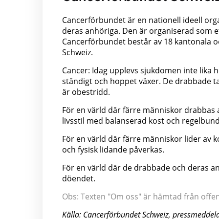
Cancerförbundet är en nationell ideell o
deras anhöriga. Den är organiserad som ett
Cancerförbundet består av 18 kantonala o
Schweiz.
Cancer: Idag upplevs sjukdomen inte lika 
ständigt och hoppet växer. De drabbade tar
är obestridd.
För en värld där färre människor drabbas 
livsstil med balanserad kost och regelbun
För en värld där färre människor lider av 
och fysisk lidande påverkas.
För en värld där de drabbade och deras anh
döendet.
Obs: Texten "Om oss" är hämtad från offentl
Källa: Cancerförbundet Schweiz, pressmeddel