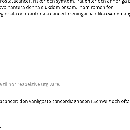
rostatacancer, risker och symtom. Patienter och anhöriga 
behöva hantera denna sjukdom ensam. Inom ramen för
gionala och kantonala cancerföreningarna olika eveneman
tillhör respektive utgivare.
tacancer: den vanligaste cancerdiagnosen i Schweiz och ofta
z