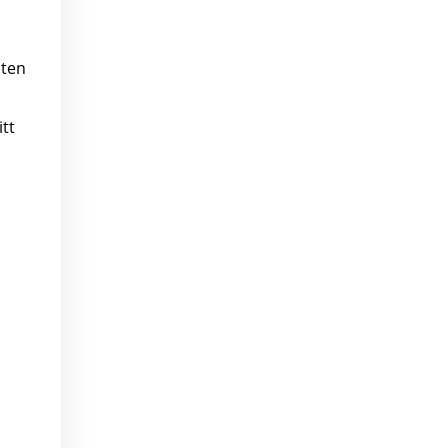
h
sten
tt