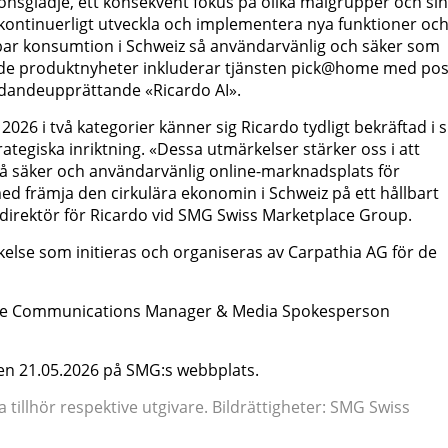
nsglädje, ett konsekvent fokus på olika målgrupper och sin
 kontinuerligt utveckla och implementera nya funktioner oc
llbar konsumtion i Schweiz så användarvänlig och säker som
rade produktnyheter inkluderar tjänsten pick@home med po
udandeupprättande «Ricardo AI».
6 i två kategorier känner sig Ricardo tydligt bekräftad i si
ategiska inriktning. «Dessa utmärkelser stärker oss i att
så säker och användarvänlig online-marknadsplats för
d främja den cirkulära ekonomin i Schweiz på ett hållbart
 direktör för Ricardo vid SMG Swiss Marketplace Group.
else som initieras och organiseras av Carpathia AG för de
ate Communications Manager & Media Spokesperson
den 21.05.2026 på SMG:s webbplats.
tillhör respektive utgivare. Bildrättigheter: SMG Swiss