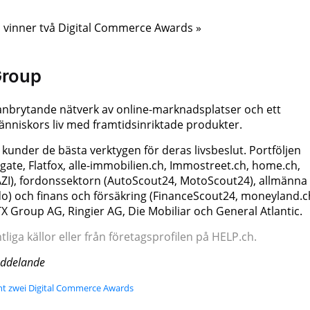
o vinner två Digital Commerce Awards »
Group
nbrytande nätverk av online-marknadsplatser och ett
människors liv med framtidsinriktade produkter.
under de bästa verktygen för deras livsbeslut. Portföljen
te, Flatfox, alle-immobilien.ch, Immostreet.ch, home.ch,
ZI), fordonssektorn (AutoScout24, MotoScout24), allmänna
rdo) och finans och försäkring (FinanceScout24, moneyland.c
 Group AG, Ringier AG, Die Mobiliar och General Atlantic.
iga källor eller från företagsprofilen på HELP.ch.
eddelande
nt zwei Digital Commerce Awards