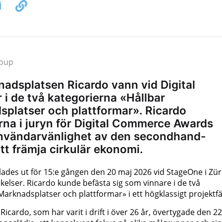
roup
adsplatsen Ricardo vann vid Digital
i de två kategorierna «Hållbar
platser och plattformar». Ricardo
a i juryn för Digital Commerce Awards
nvändarvänlighet av den secondhand-
tt främja cirkulär ekonomi.
des ut för 15:e gången den 20 maj 2026 vid StageOne i Zür
elser. Ricardo kunde befästa sig som vinnare i de två
arknadsplatser och plattformar» i ett högklassigt projektfäl
ardo, som har varit i drift i över 26 år, övertygade den 22