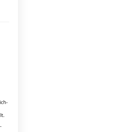
ich-
t.
-