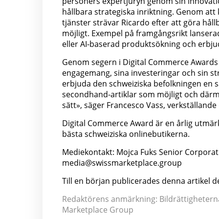
personers expertjuryn genom sin innovatio
hållbara strategiska inriktning. Genom att
tjänster strävar Ricardo efter att göra hå
möjligt. Exempel på framgångsrikt lanse
eller AI-baserad produktsökning och erbj
Genom segern i Digital Commerce Awards 202
engagemang, sina investeringar och sin str
erbjuda den schweiziska befolkningen en 
secondhand-artiklar som möjligt och därme
sätt», säger Francesco Vass, verkställande
Digital Commerce Award är en årlig utmärk
bästa schweiziska onlinebutikerna.
Mediekontakt: Mojca Fuks Senior Corpor
media@swissmarketplace.group
Till en början publicerades denna artikel 
Redaktörens anmärkning: Bildrättigheterna 
Marketplace Group