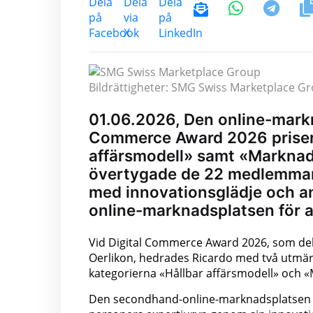
Bildrättigheter: SMG Swiss Marketplace G
01.06.2026, Den online-markn
Commerce Award 2026 priser 
affärsmodell» samt «Marknads
övertygade de 22 medlemmarn
med innovationsglädje och a
online-marknadsplatsen för a
Vid Digital Commerce Award 2026, som dela
Oerlikon, hedrades Ricardo med två utmärk
kategorierna «Hållbar affärsmodell» och «M
Den secondhand-online-marknadsplatsen Ric