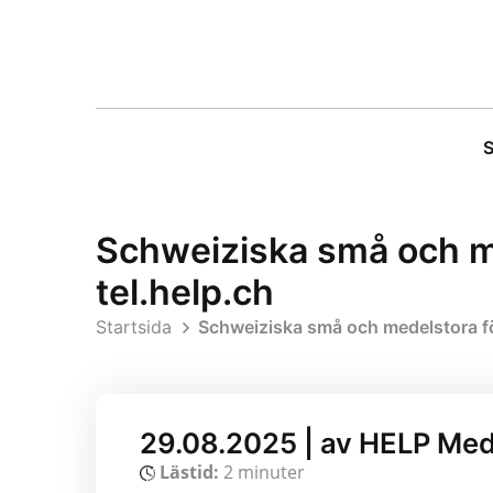
S
Schweiziska små och me
tel.help.ch
Startsida
Schweiziska små och medelstora för
29.08.2025 | av HELP Me
Lästid:
2 minuter