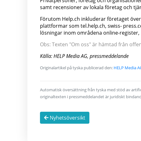
Privatpersoner, företag och organisatione
samt recensioner av lokala företag och tjä
Förutom Help.ch inkluderar företaget öv
plattformar som tel.help.ch, swiss- press
lösningar inom områdena online-register, 
Obs: Texten "Om oss" är hämtad från offentl
Källa: HELP Media AG, pressmeddelande
Originalartikel på tyska publicerad den:
HELP Media AG:
Automatisk översättning från tyska med stöd av artifici
originaltexten i pressmeddelandet är juridiskt bindan
Nyhetsöversikt