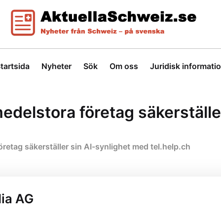
tartsida
Nyheter
Sök
Om oss
Juridisk informati
delstora företag säkerställe
etag säkerställer sin AI-synlighet med tel.help.ch
dia AG