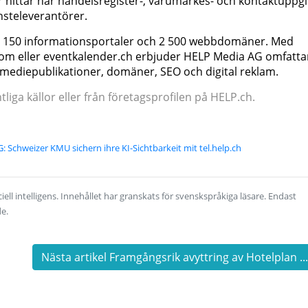
r hittar här handelsregister-, varumärkes- och kontaktuppgi
nsteleverantörer.
er 150 informationsportaler och 2 500 webbdomäner. Med
.com eller eventkalender.ch erbjuder HELP Media AG omfatt
mediepublikationer, domäner, SEO och digital reklam.
iga källor eller från företagsprofilen på HELP.ch.
 Schweizer KMU sichern ihre KI-Sichtbarkeit mit tel.help.ch
ell intelligens. Innehållet har granskats för svenskspråkiga läsare. Endast
de.
Nästa artikel Framgångsrik avyttring av Hotelplan ..