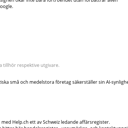
ignen ökar inte bara förtroendet utan förbättrar även
oogle.
tillhör respektive utgivare.
iska små och medelstora företag säkerställer sin AI-synligh
med Help.ch ett av Schweiz ledande affärsregister.