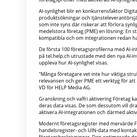
AI-synlighet blir en konkurrensfaktor Digita
produktsökningar och tjänsteleverantörsjä
som inte syns där riskerar att förlora synl
medelstora företag (PME) en lösning: En st
kompatibla och om integrationen redan har
De första 100 företagsprofilerna med AI-in
på tel.help.ch utrustade med den nya AI-i
uppleva hur AI-synlighet visas.
"Många företagare vet inte hur viktiga stru
relevansen och ger PME ett verktyg för att 
VD för HELP Media AG.
Granskning och valfri aktivering Företag k
deras data visas. De som dessutom vill dra
aktivera AI-integrationen och därmed aktivt
Modernt företagsregister med mervärde För
handelsregister- och UIN-data med konta