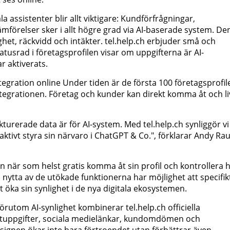
la assistenter blir allt viktigare: Kundförfrågningar,
mförelser sker i allt högre grad via AI-baserade system. De
ighet, räckvidd och intäkter. tel.help.ch erbjuder små och
atusrad i företagsprofilen visar om uppgifterna är AI-
 aktiverats.
tegration online Under tiden är de första 100 företagsprofil
ntegrationen. Företag och kunder kan direkt komma åt och li
kturerade data är för AI-system. Med tel.help.ch synliggör vi
aktivt styra sin närvaro i ChatGPT & Co.", förklarar Andy Ra
an när som helst gratis komma åt sin profil och kontrollera 
 nytta av de utökade funktionerna har möjlighet att specifik
 öka sin synlighet i de nya digitala ekosystemen.
utom AI-synlighet kombinerar tel.help.ch officiella
ktuppgifter, sociala medielänkar, kundomdömen och