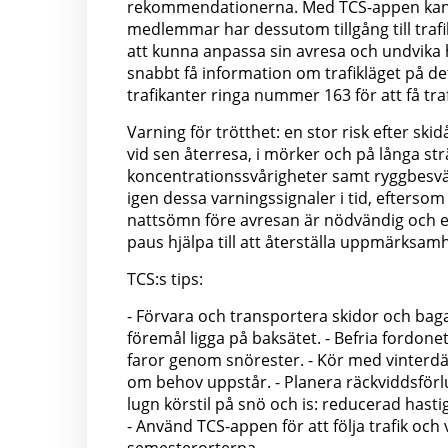
rekommendationerna. Med TCS-appen kan ma
medlemmar har dessutom tillgång till traf
att kunna anpassa sin avresa och undvika h
snabbt få information om trafikläget på d
trafikanter ringa nummer 163 för att få tra
Varning för trötthet: en stor risk efter ski
vid sen återresa, i mörker och på långa st
koncentrationssvårigheter samt ryggbesvär 
igen dessa varningssignaler i tid, eftersom
nattsömn före avresan är nödvändig och 
paus hjälpa till att återställa uppmärksam
TCS:s tips:
- Förvara och transportera skidor och bag
föremål ligga på baksätet. - Befria fordonet
faror genom snörester. - Kör med vinterd
om behov uppstår. - Planera räckviddsförl
lugn körstil på snö och is: reducerad has
- Använd TCS-appen för att följa trafik och v