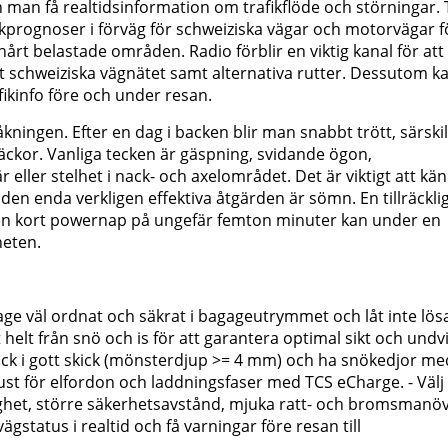
n få realtidsinformation om trafikflöde och störningar. 
ikprognoser i förväg för schweiziska vägar och motorvägar f
årt belastade områden. Radio förblir en viktig kanal för att
et schweiziska vägnätet samt alternativa rutter. Dessutom k
fikinfo före och under resan.
dåkningen. Efter en dag i backen blir man snabbt trött, särskil
räckor. Vanliga tecken är gäspning, svidande ögon,
eller stelhet i nack- och axelområdet. Det är viktigt att kä
 den enda verkligen effektiva åtgärden är sömn. En tillräckli
en kort powernap på ungefär femton minuter kan under en
heten.
age väl ordnat och säkrat i bagageutrymmet och låt inte lös
 helt från snö och is för att garantera optimal sikt och undv
äck i gott skick (mönsterdjup >= 4 mm) och ha snökedjor me
ust för elfordon och laddningsfaser med TCS eCharge. - Välj
tighet, större säkerhetsavstånd, mjuka ratt- och bromsmanöv
ägstatus i realtid och få varningar före resan till