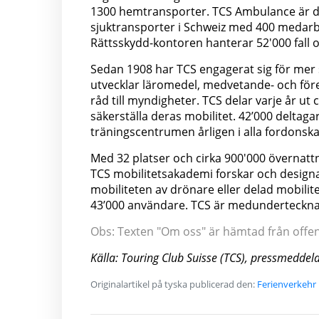
1300 hemtransporter. TCS Ambulance är de
sjuktransporter i Schweiz med 400 medarbe
Rättsskydd-kontoren hanterar 52'000 fall oc
Sedan 1908 har TCS engagerat sig för mer 
utvecklar läromedel, medvetande- och för
råd till myndigheter. TCS delar varje år ut c
säkerställa deras mobilitet. 42’000 deltaga
träningscentrumen årligen i alla fordonska
Med 32 platser och cirka 900'000 övernatt
TCS mobilitetsakademi forskar och design
mobiliteten av drönare eller delad mobilit
43’000 användare. TCS är medundertecknare
Obs: Texten "Om oss" är hämtad från offentl
Källa: Touring Club Suisse (TCS), pressmeddel
Originalartikel på tyska publicerad den:
Ferienverkehr 