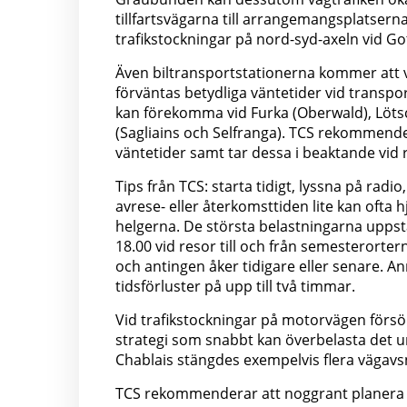
tillfartsvägarna till arrangemangsplatser
trafikstockningar på nord-syd-axeln vid G
Även biltransportstationerna kommer att v
förväntas betydliga väntetider vid transpo
kan förekomma vid Furka (Oberwald), Löts
(Sagliains och Selfranga). TCS rekommende
väntetider samt tar dessa i beaktande vid 
Tips från TCS: starta tidigt, lyssna på radio
avrese- eller återkomsttiden lite kan ofta hj
helgerna. De största belastningarna uppst
18.00 vid resor till och från semesterort
och antingen åker tidigare eller senare. A
tidsförluster på upp till två timmar.
Vid trafikstockningar på motorvägen försök
strategi som snabbt kan överbelasta det un
Chablais stängdes exempelvis flera vägavsn
TCS rekommenderar att noggrant planera ru