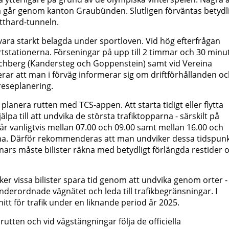
na går genom kanton Graubünden. Slutligen förväntas betydl
otthard-tunneln.
ara starkt belagda under sportloven. Vid hög efterfrågan
rtstationerna. Förseningar på upp till 2 timmar och 30 minu
chberg (Kandersteg och Goppenstein) samt vid Vereina
rar att man i förväg informerar sig om driftförhållanden o
reseplanering.
, planera rutten med TCS-appen. Att starta tidigt eller flytta
älpa till att undvika de största trafiktopparna - särskilt på
år vanligtvis mellan 07.00 och 09.00 samt mellan 16.00 och
erna. Därför rekommenderas att man undviker dessa tidspun
nnars måste bilister räkna med betydligt förlängda restider 
er vissa bilister spara tid genom att undvika genom orter -
derordnade vägnätet och leda till trafikbegränsningar. I
itt för trafik under en liknande period år 2025.
tten och vid vägstängningar följa de officiella