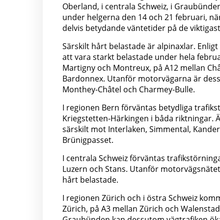
Oberland, i centrala Schweiz, i Graubünden
under helgerna den 14 och 21 februari, nä
delvis betydande väntetider på de viktigast
Särskilt hårt belastade är alpinaxlar. En
att vara starkt belastade under hela februa
Martigny och Montreux, på A12 mellan Châ
Bardonnex. Utanför motorvägarna är dessu
Monthey-Châtel och Charmey-Bulle.
I regionen Bern förväntas betydliga trafi
Kriegstetten-Härkingen i båda riktningar.
särskilt mot Interlaken, Simmental, Kande
Brünigpasset.
I centrala Schweiz förväntas trafikstörnin
Luzern och Stans. Utanför motorvägsnätet
hårt belastade.
I regionen Zürich och i östra Schweiz komm
Zürich, på A3 mellan Zürich och Walenstad
Graubünden kan dessutom vägtrafiken öka 