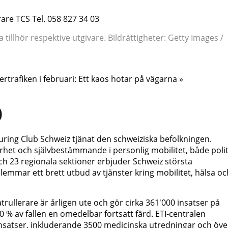
are TCS Tel. 058 827 34 03
illhör respektive utgivare. Bildrättigheter: Getty Images /
rtrafiken i februari: Ett kaos hotar på vägarna »
)
ring Club Schweiz tjänat den schweiziska befolkningen.
rhet och självbestämmande i personlig mobilitet, både polit
h 23 regionala sektioner erbjuder Schweiz största
lemmar ett brett utbud av tjänster kring mobilitet, hälsa oc
trullerare är årligen ute och gör cirka 361'000 insatser på
0 % av fallen en omedelbar fortsatt färd. ETI-centralen
sinsatser, inkluderande 3500 medicinska utredningar och öve