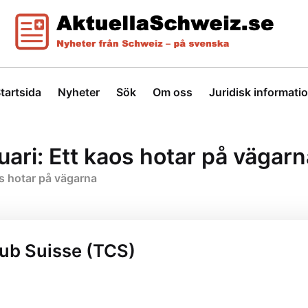
tartsida
Nyheter
Sök
Om oss
Juridisk informati
uari: Ett kaos hotar på vägarn
os hotar på vägarna
lub Suisse (TCS)