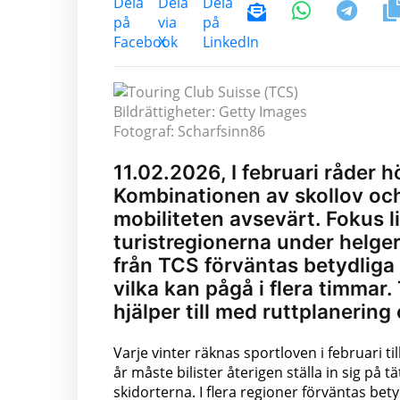
Bildrättigheter: Getty Images
Fotograf: Scharfsinn86
11.02.2026, I februari råder 
Kombinationen av skollov och
mobiliteten avsevärt. Fokus li
turistregionerna under helger
från TCS förväntas betydliga t
vilka kan pågå i flera timmar
hjälper till med ruttplanerin
Varje vinter räknas sportloven i februari ti
år måste bilister återigen ställa in sig på tä
skidorterna. I flera regioner förväntas bety