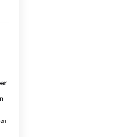
ser
en
en i