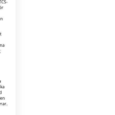
TCS-
ör
an
t
nna
g
a
ika
d
 en
rar.