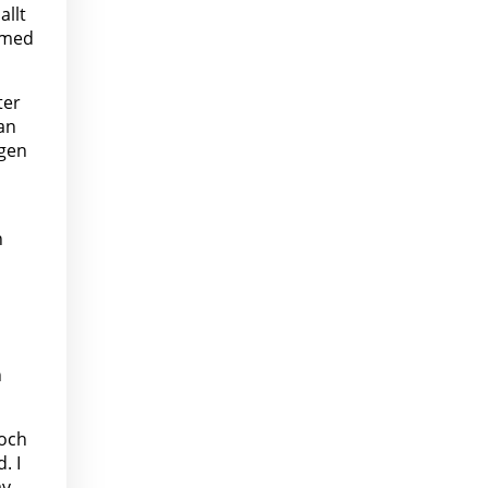
allt
 med
ter
lan
ngen
h
n
 och
. I
av