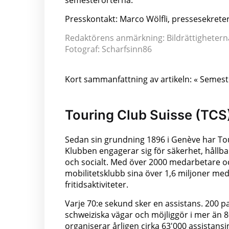
semesterorterna.
Presskontakt: Marco Wölfli, pressesekreter
Redaktörens anmärkning: Bildrättigheterna t
Fotograf: Scharfsinn86
Kort sammanfattning av artikeln: « Semeste
Touring Club Suisse (TCS
Sedan sin grundning 1896 i Genève har Tou
Klubben engagerar sig för säkerhet, hållba
och socialt. Med över 2000 medarbetare oc
mobilitetsklubb sina över 1,6 miljoner med
fritidsaktiviteter.
Varje 70:e sekund sker en assistans. 200 pa
schweiziska vägar och möjliggör i mer än 8
organiserar årligen cirka 63'000 assistan