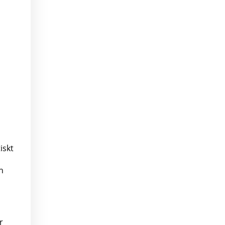
iskt
h
r