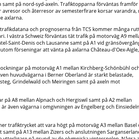
 samt på nord-syd-axeln. Trafiktopparna förväntas framför 
r avresor och återresor av semesterfirare korsar varandra,
e axlarna.
ligt trafikdatana och prognoserna från TCS kommer många rut
ri. I västra Schweiz förväntas tät trafik på motorväg A9 mel
tel-Saint-Denis och Lausanne samt på A1 vid gränsövergå
tom förseningar att vänta på axlarna Château-d'Oex-Aigle,
kstockningar på motorväg A1 mellan Kirchberg-Schönbühl oc
 Även huvudvägarna i Berner Oberland är starkt belastade,
rsteg, Grindelwald och Meiringen samt på axeln mot
gar på A8 mellan Alpnach och Hergiswil samt på A2 mellan
 är även vägarna i omgivningen av Engelberg och Einsiedel
er trafiktrycket att vara högt på motorväg A3 mellan Basel
t samt på A13 mellan Zizers och anslutningen Sarganserland
ytterligare på grund av de olympiska vinterspelen. Några 