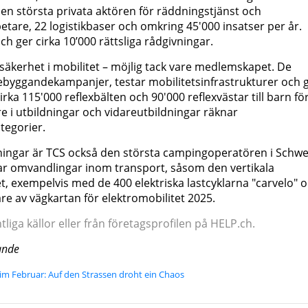
n största privata aktören för räddningstjänst och
tare, 22 logistikbaser och omkring 45'000 insatser per år.
h ger cirka 10’000 rättsliga rådgivningar.
säkerhet i mobilitet – möjlig tack vare medlemskapet. De
ebyggandekampanjer, testar mobilitetsinfrastrukturer och 
irka 115'000 reflexbälten och 90'000 reflexvästar till barn för
re i utbildningar och vidareutbildningar räknar
tegorier.
ningar är TCS också den största campingoperatören i Schwe
ar omvandlingar inom transport, såsom den vertikala
et, exempelvis med de 400 elektriska lastcyklarna "carvelo" 
 av vägkartan för elektromobilitet 2025.
iga källor eller från företagsprofilen på HELP.ch.
ande
im Februar: Auf den Strassen droht ein Chaos