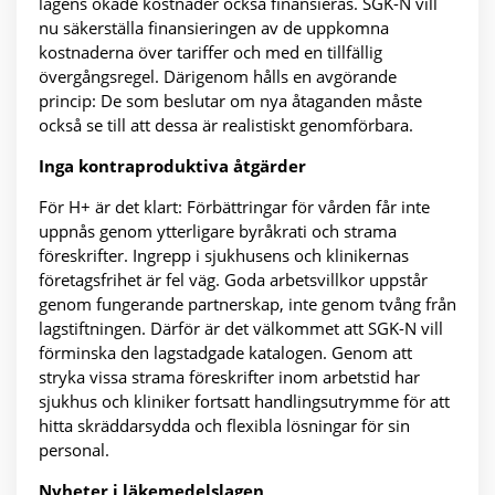
lagens ökade kostnader också finansieras. SGK-N vill
nu säkerställa finansieringen av de uppkomna
kostnaderna över tariffer och med en tillfällig
övergångsregel. Därigenom hålls en avgörande
princip: De som beslutar om nya åtaganden måste
också se till att dessa är realistiskt genomförbara.
Inga kontraproduktiva åtgärder
För H+ är det klart: Förbättringar för vården får inte
uppnås genom ytterligare byråkrati och strama
föreskrifter. Ingrepp i sjukhusens och klinikernas
företagsfrihet är fel väg. Goda arbetsvillkor uppstår
genom fungerande partnerskap, inte genom tvång från
lagstiftningen. Därför är det välkommet att SGK-N vill
förminska den lagstadgade katalogen. Genom att
stryka vissa strama föreskrifter inom arbetstid har
sjukhus och kliniker fortsatt handlingsutrymme för att
hitta skräddarsydda och flexibla lösningar för sin
personal.
Nyheter i läkemedelslagen