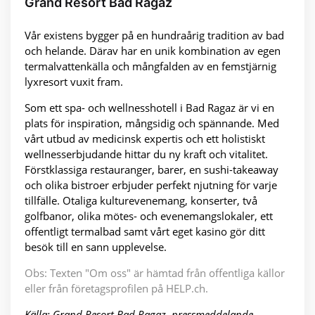
Grand Resort Bad Ragaz
Vår existens bygger på en hundraårig tradition av bad
och helande. Därav har en unik kombination av egen
termalvattenkälla och mångfalden av en femstjärnig
lyxresort vuxit fram.
Som ett spa- och wellnesshotell i Bad Ragaz är vi en
plats för inspiration, mångsidig och spännande. Med
vårt utbud av medicinsk expertis och ett holistiskt
wellnesserbjudande hittar du ny kraft och vitalitet.
Förstklassiga restauranger, barer, en sushi-takeaway
och olika bistroer erbjuder perfekt njutning för varje
tillfälle. Otaliga kulturevenemang, konserter, två
golfbanor, olika mötes- och evenemangslokaler, ett
offentligt termalbad samt vårt eget kasino gör ditt
besök till en sann upplevelse.
Obs: Texten "Om oss" är hämtad från offentliga källor
eller från företagsprofilen på HELP.ch.
Källa: Grand Resort Bad Ragaz, pressmeddelande