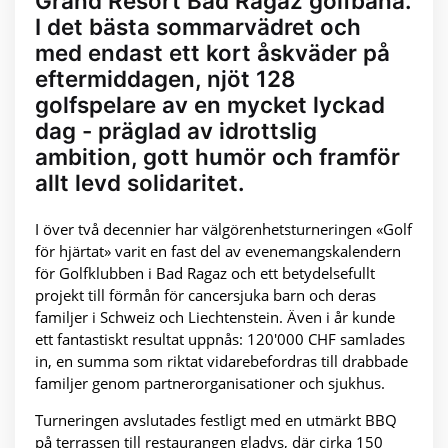
Grand Resort Bad Ragaz golfbana.
I det bästa sommarvädret och
med endast ett kort åskväder på
eftermiddagen, njöt 128
golfspelare av en mycket lyckad
dag - präglad av idrottslig
ambition, gott humör och framför
allt levd solidaritet.
I över två decennier har välgörenhetsturneringen «Golf
för hjärtat» varit en fast del av evenemangskalendern
för Golfklubben i Bad Ragaz och ett betydelsefullt
projekt till förmån för cancersjuka barn och deras
familjer i Schweiz och Liechtenstein. Även i år kunde
ett fantastiskt resultat uppnås: 120'000 CHF samlades
in, en summa som riktat vidarebefordras till drabbade
familjer genom partnerorganisationer och sjukhus.
Turneringen avslutades festligt med en utmärkt BBQ
på terrassen till restaurangen gladys, där cirka 150