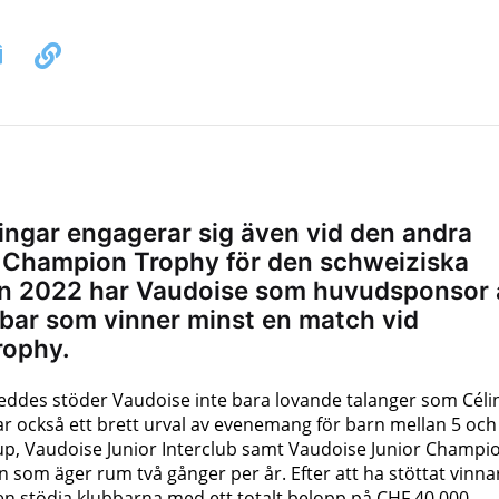
ingar engagerar sig även vid den andra
 Champion Trophy för den schweiziska
an 2022 har Vaudoise som huvudsponsor 
bbar som vinner minst en match vid
rophy.
eddes stöder Vaudoise inte bara lovande talanger som Céli
ar också ett brett urval av evenemang för barn mellan 5 och
up, Vaudoise Junior Interclub samt Vaudoise Junior Champi
 som äger rum två gånger per år. Efter att ha stöttat vinna
gen stödja klubbarna med ett totalt belopp på CHF 40 000.–.