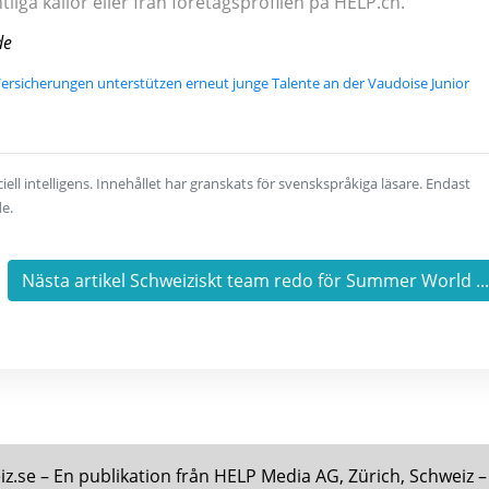
iga källor eller från företagsprofilen på HELP.ch.
de
ersicherungen unterstützen erneut junge Talente an der Vaudoise Junior
ell intelligens. Innehållet har granskats för svenskspråkiga läsare. Endast
de.
Nästa artikel Schweiziskt team redo för Summer World ..
.se – En publikation från HELP Media AG, Zürich, Schweiz – 