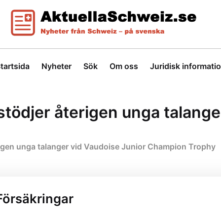
tartsida
Nyheter
Sök
Om oss
Juridisk informati
tödjer återigen unga talange
rigen unga talanger vid Vaudoise Junior Champion Trophy
Försäkringar