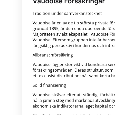
Vaudoise Försäkringar
Tradition under samverkanstecknet
Vaudoise är en av de tio största privata 
grundat 1895, är den enda oberoende förs
Majoriteten av aktiekapitalet i Vaudoise 
Vaudoise. Eftersom gruppen inte är beroe
långsiktig perspektiv i kundernas och intr
Allbranschförsäkring
Vaudoise lägger stor vikt vid kundnära ser
försäkringsområden. Deras struktur, som me
ett exklusivt distributionsnät samt korta 
Solid finansiering
Vaudoise strävar efter att ständigt förbättr
hålla jämna steg med marknadsutvecklingen. 
ekonomiska indikatorerna, eget kapital och