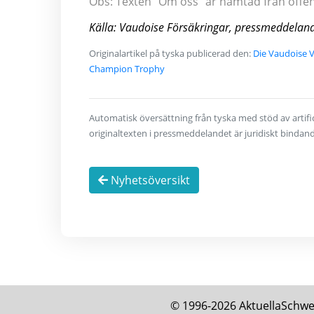
Obs: Texten "Om oss" är hämtad från offentl
Källa: Vaudoise Försäkringar, pressmeddelan
Originalartikel på tyska publicerad den:
Die Vaudoise V
Champion Trophy
Automatisk översättning från tyska med stöd av artifici
originaltexten i pressmeddelandet är juridiskt bindan
Nyhetsöversikt
© 1996-2026 AktuellaSchweiz