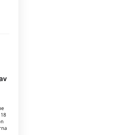
av
ne
 18
on
rna