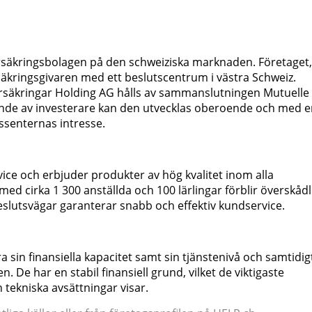
försäkringsbolagen på den schweiziska marknaden. Företaget,
äkringsgivaren med ett beslutscentrum i västra Schweiz.
Försäkringar Holding AG hålls av sammanslutningen Mutuelle
nde av investerare kan den utvecklas oberoende och med e
essenternas intresse.
vice och erbjuder produkter av hög kvalitet inom alla
d cirka 1 300 anställda och 100 lärlingar förblir överskådl
beslutsvägar garanterar snabb och effektiv kundservice.
a sin finansiella kapacitet samt sin tjänstenivå och samtidig
De har en stabil finansiell grund, vilket de viktigaste
 tekniska avsättningar visar.