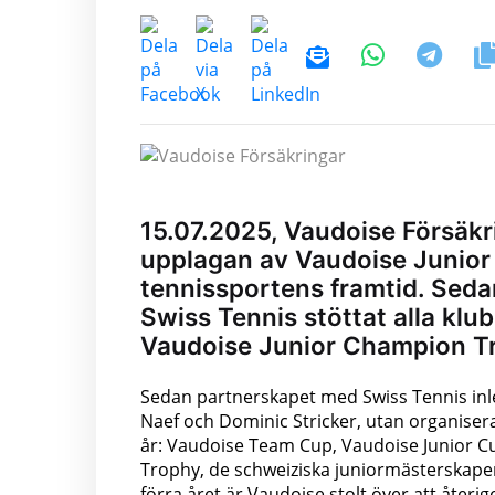
15.07.2025, Vaudoise Försäkr
upplagan av Vaudoise Junior
tennissportens framtid. Sed
Swiss Tennis stöttat alla klu
Vaudoise Junior Champion T
Sedan partnerskapet med Swiss Tennis inl
Naef och Dominic Stricker, utan organiser
år: Vaudoise Team Cup, Vaudoise Junior C
Trophy, de schweiziska juniormästerskapen
förra året är Vaudoise stolt över att återi