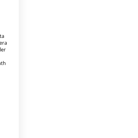
ta
era
ler
nth