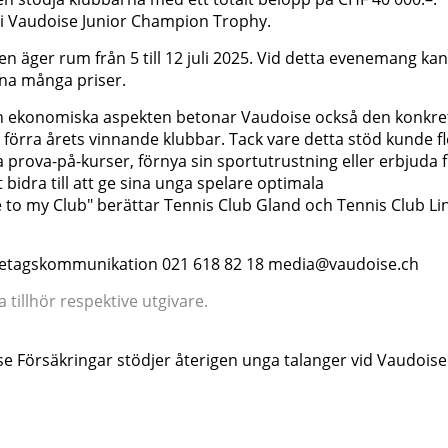
 i Vaudoise Junior Champion Trophy.
äger rum från 5 till 12 juli 2025. Vid detta evenemang kan
nna många priser.
en ekonomiska aspekten betonar Vaudoise också den konkre
förra årets vinnande klubbar. Tack vare detta stöd kunde fl
a prova-på-kurser, förnya sin sportutrustning eller erbjuda f
 bidra till att ge sina unga spelare optimala
 to my Club" berättar Tennis Club Gland och Tennis Club Li
företagskommunikation 021 618 82 18 media@vaudoise.ch
tillhör respektive utgivare.
se Försäkringar stödjer återigen unga talanger vid Vaudoise