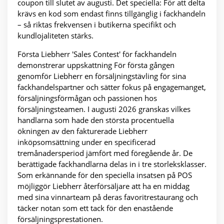
coupon till slutet av augusti. Det speciella: För att delta
krävs en kod som endast finns tillgänglig i fackhandeln
– så riktas frekvensen i butikerna specifikt och
kundlojaliteten stärks.
Första Liebherr 'Sales Contest' för fackhandeln
demonstrerar uppskattning För första gången
genomför Liebherr en försäljningstävling för sina
fackhandelspartner och sätter fokus på engagemanget,
försäljningsförmågan och passionen hos
försäljningsteamen. I augusti 2026 granskas vilkes
handlarna som hade den största procentuella
ökningen av den fakturerade Liebherr
inköpsomsättning under en specificerad
tremånadersperiod jämfört med föregående år. De
berättigade fackhandlarna delas in i tre storleksklasser.
Som erkännande för den speciella insatsen på POS
möjliggör Liebherr återförsäljare att ha en middag
med sina vinnarteam på deras favoritrestaurang och
täcker notan som ett tack för den enastående
försäljningsprestationen.