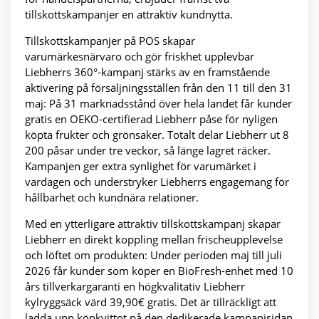
tillskottskampanjer en attraktiv kundnytta.
Tillskottskampanjer på POS skapar
varumärkesnärvaro och gör friskhet upplevbar
Liebherrs 360°-kampanj stärks av en framstående
aktivering på försäljningsställen från den 11 till den 31
maj: På 31 marknadsstånd över hela landet får kunder
gratis en OEKO-certifierad Liebherr påse för nyligen
köpta frukter och grönsaker. Totalt delar Liebherr ut 8
200 påsar under tre veckor, så länge lagret räcker.
Kampanjen ger extra synlighet för varumärket i
vardagen och understryker Liebherrs engagemang för
hållbarhet och kundnära relationer.
Med en ytterligare attraktiv tillskottskampanj skapar
Liebherr en direkt koppling mellan frischeupplevelse
och löftet om produkten: Under perioden maj till juli
2026 får kunder som köper en BioFresh-enhet med 10
års tillverkargaranti en högkvalitativ Liebherr
kylryggsäck värd 39,90€ gratis. Det är tillräckligt att
ladda upp köpkvittot på den dedikerade kampanjsidan