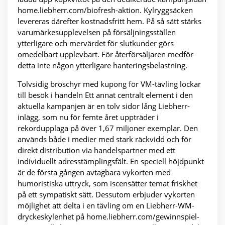
home.liebherr.com/biofresh-aktion. Kylryggsäcken
levereras därefter kostnadsfritt hem. På så sätt stärks
varumärkesupplevelsen på försäljningsställen
ytterligare och mervärdet för slutkunder görs
omedelbart upplevbart. För återförsäljaren medför
detta inte någon ytterligare hanteringsbelastning.
Tolvsidig broschyr med kupong för VM-tävling lockar
till besök i handeln Ett annat centralt element i den
aktuella kampanjen är en tolv sidor lång Liebherr-
inlägg, som nu för femte året uppträder i
rekordupplaga på över 1,67 miljoner exemplar. Den
används både i medier med stark räckvidd och för
direkt distribution via handelspartner med ett
individuellt adresstämplingsfält. En speciell höjdpunkt
är de första gången avtagbara vykorten med
humoristiska uttryck, som iscensätter temat friskhet
på ett sympatiskt sätt. Dessutom erbjuder vykorten
möjlighet att delta i en tävling om en Liebherr-WM-
dryckeskylenhet på home.liebherr.com/gewinnspiel-