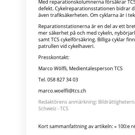
Med reparationskolumnerna försäkrar TCS a
defekt. Cykelreparationsstationen bidrar d
även trafiksäkerheten. Om cyklarna är i tekn
Reparationstationerna är en del av ett bret
mer säkerhet på och med cykeln, nybörjark
samt TCS cykelförsäkring. Billiga cyklar f
patrullen vid cykelhaveri.
Presskontakt:
Marco Wölfli, Medientalesperson TCS
Tel. 058 827 34 03
marco.woelfli@tcs.ch
Redaktörens anmärkning: Bildrättigheterna 
Schweiz - TCS
Kort sammanfattning av artikeln: « 100:e r