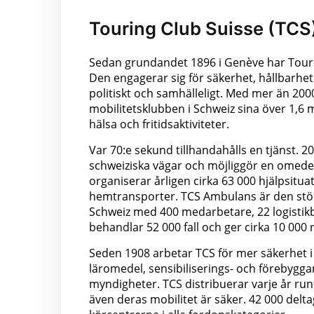
Touring Club Suisse (TCS
Sedan grundandet 1896 i Genève har Touring
Den engagerar sig för säkerhet, hållbarh
politiskt och samhälleligt. Med mer än 200
mobilitetsklubben i Schweiz sina över 1,6 
hälsa och fritidsaktiviteter.
Var 70:e sekund tillhandahålls en tjänst. 2
schweiziska vägar och möjliggör en omedelb
organiserar årligen cirka 63 000 hjälpsitu
hemtransporter. TCS Ambulans är den störs
Schweiz med 400 medarbetare, 22 logistikb
behandlar 52 000 fall och ger cirka 10 000 r
Seden 1908 arbetar TCS för mer säkerhet i 
läromedel, sensibiliserings- och förebygga
myndigheter. TCS distribuerar varje år runt 
även deras mobilitet är säker. 42 000 delt