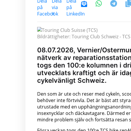
Bildrättigheter: Touring Club Schweiz - TCS
08.07.2026, Vernier/Ostermund
nätverk av reparationsstatio
togs den 100:e kolumnen i dri
utvecklats kraftigt och är id
cykelvänligt Schweiz.
Den som är ute och reser med cykeln, scoot
behöver inte förtvivla. Det är bäst att st
utrustade med en upphängningsanordning 
insexnycklar och däckavtagare. Därmed erb
mindre problem själv och fortsätta resan s
Förra veckan togs den 100:e TCS bike repAI