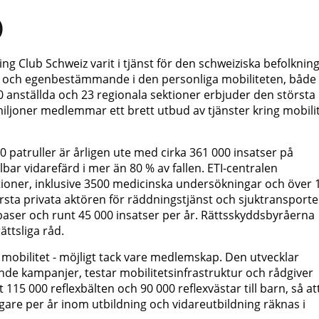
)
 Club Schweiz varit i tjänst för den schweiziska befolknin
et och egenbestämmande i den personliga mobiliteten, både
0 anställda och 23 regionala sektioner erbjuder den största
miljoner medlemmar ett brett utbud av tjänster kring mobilit
00 patruller är årligen ute med cirka 361 000 insatser på
ar vidarefärd i mer än 80 % av fallen. ETI-centralen
ationer, inklusive 3500 medicinska undersökningar och över 
ta privata aktören för räddningstjänst och sjuktransporter
aser och runt 45 000 insatser per år. Rättsskyddsbyråerna
ättsliga råd.
mobilitet - möjligt tack vare medlemskap. Den utvecklar
nde kampanjer, testar mobilitetsinfrastruktur och rådgiver
115 000 reflexbälten och 90 000 reflexvästar till barn, så at
agare per år inom utbildning och vidareutbildning räknas i