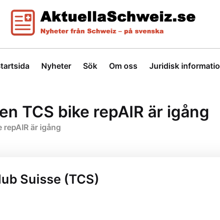
tartsida
Nyheter
Sök
Om oss
Juridisk informati
nen TCS bike repAIR är igång
 repAIR är igång
lub Suisse (TCS)