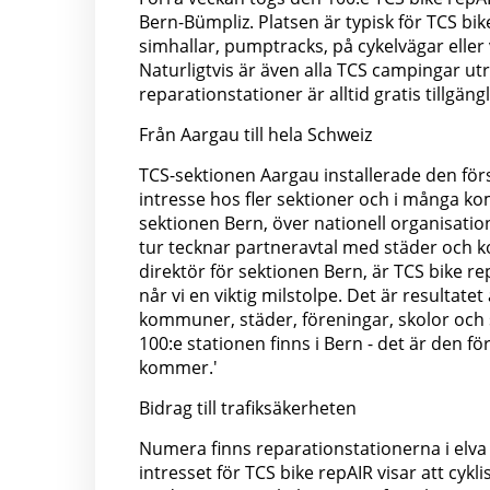
Bern-Bümpliz. Platsen är typisk för TCS bike
simhallar, pumptracks, på cykelvägar eller 
Naturligtvis är även alla TCS campingar u
reparationstationer är alltid gratis tillgängl
Från Aargau till hela Schweiz
TCS-sektionen Aargau installerade den för
intresse hos fler sektioner och i många k
sektionen Bern, över nationell organisati
tur tecknar partneravtal med städer och 
direktör för sektionen Bern, är TCS bike re
når vi en viktig milstolpe. Det är resultat
kommuner, städer, föreningar, skolor och 
100:e stationen finns i Bern - det är den f
kommer.'
Bidrag till trafiksäkerheten
Numera finns reparationstationerna i elva 
intresset för TCS bike repAIR visar att cy