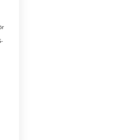
ör
S-