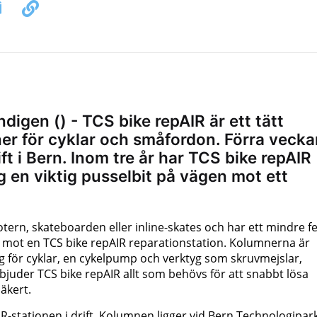
igen () - TCS bike repAIR är ett tätt
ner för cyklar och småfordon. Förra vecka
ft i Bern. Inom tre år har TCS bike repAIR
ag en viktig pusselbit på vägen mot ett
ern, skateboarden eller inline-skates och har ett mindre fe
yra mot en TCS bike repAIR reparationstation. Kolumnerna är
för cyklar, en cykelpump och verktyg som skruvmejslar,
juder TCS bike repAIR allt som behövs för att snabbt lösa
äkert.
R-stationen i drift. Kolumnen ligger vid Bern Technologipark