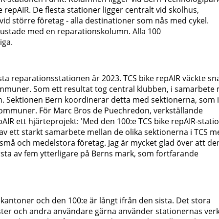
 repAIR. De flesta stationer ligger centralt vid skolhus,
vid större företag - alla destinationer som nås med cykel.
trustade med en reparationskolumn. Alla 100
iga.
sta reparationsstationen år 2023. TCS bike repAIR väckte sn
ommuner. Som ett resultat tog central klubben, i samarbete
on. Sektionen Bern koordinerar detta med sektionerna, som i
kommuner. För Marc Bros de Puechredon, verkställande
pAIR ett hjärteprojekt: 'Med den 100:e TCS bike repAIR-stati
et av ett starkt samarbete mellan de olika sektionerna i TCS 
små och medelstora företag. Jag är mycket glad över att de
örsta av fem ytterligare på Berns mark, som fortfarande
kantoner och den 100:e är långt ifrån den sista. Det stora
klister och andra användare gärna använder stationernas verk