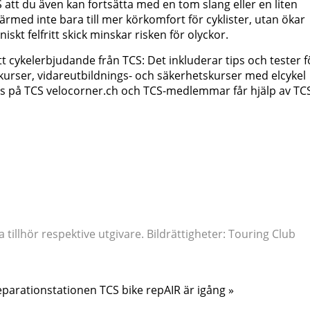
tt du även kan fortsätta med en tom slang eller en liten
ärmed inte bara till mer körkomfort för cyklister, utan ökar
iskt felfritt skick minskar risken för olyckor.
t cykelerbjudande från TCS: Det inkluderar tips och tester f
urser, vidareutbildnings- och säkerhetskurser med elcykel
inns på TCS velocorner.ch och TCS-medlemmar får hjälp av TC
tillhör respektive utgivare. Bildrättigheter: Touring Club
eparationstationen TCS bike repAIR är igång »