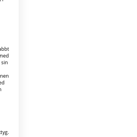
abbt
 med
 sin
onen
med
n
tyg.