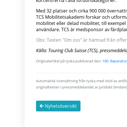
körcentrerna i alla fordonskategorier.
Med 32 platser och cirka 900 000 övernatt
TCS Mobilitetsakademi forskar och utforma
mobilitet eller delad mobilitet, till exempe
användare. TCS är medsponsor av färdplan
Obs: Texten "Om oss" är hämtad från offentl
Källa: Touring Club Suisse (TCS), pressmeddel
Originalartikel på tyska publicerad den:
100. Reparatur
Automatisk översättning från tyska med stöd av artifici
originaltexten i pressmeddelandet är juridiskt bindan
Nyhetsöversikt