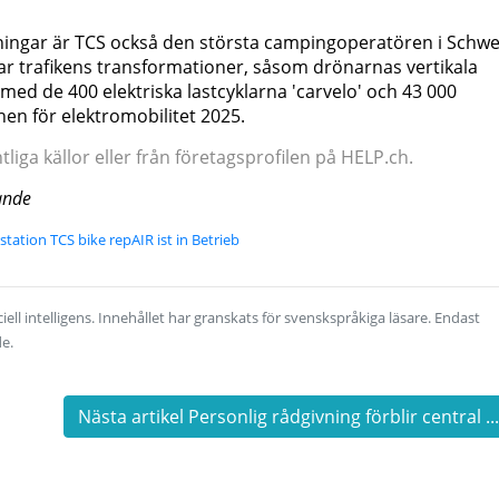
ningar är TCS också den största campingoperatören i Schwe
r trafikens transformationer, såsom drönarnas vertikala
l med de 400 elektriska lastcyklarna 'carvelo' och 43 000
en för elektromobilitet 2025.
iga källor eller från företagsprofilen på HELP.ch.
ande
station TCS bike repAIR ist in Betrieb
ell intelligens. Innehållet har granskats för svenskspråkiga läsare. Endast
de.
Nästa artikel Personlig rådgivning förblir central ..