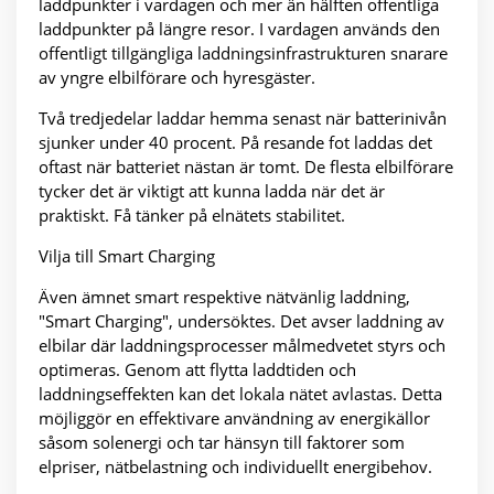
laddpunkter i vardagen och mer än hälften offentliga
laddpunkter på längre resor. I vardagen används den
offentligt tillgängliga laddningsinfrastrukturen snarare
av yngre elbilförare och hyresgäster.
Två tredjedelar laddar hemma senast när batterinivån
sjunker under 40 procent. På resande fot laddas det
oftast när batteriet nästan är tomt. De flesta elbilförare
tycker det är viktigt att kunna ladda när det är
praktiskt. Få tänker på elnätets stabilitet.
Vilja till Smart Charging
Även ämnet smart respektive nätvänlig laddning,
"Smart Charging", undersöktes. Det avser laddning av
elbilar där laddningsprocesser målmedvetet styrs och
optimeras. Genom att flytta laddtiden och
laddningseffekten kan det lokala nätet avlastas. Detta
möjliggör en effektivare användning av energikällor
såsom solenergi och tar hänsyn till faktorer som
elpriser, nätbelastning och individuellt energibehov.