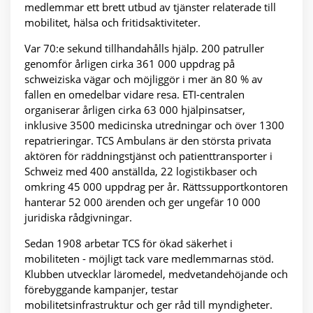
medlemmar ett brett utbud av tjänster relaterade till
mobilitet, hälsa och fritidsaktiviteter.
Var 70:e sekund tillhandahålls hjälp. 200 patruller
genomför årligen cirka 361 000 uppdrag på
schweiziska vägar och möjliggör i mer än 80 % av
fallen en omedelbar vidare resa. ETI-centralen
organiserar årligen cirka 63 000 hjälpinsatser,
inklusive 3500 medicinska utredningar och över 1300
repatrieringar. TCS Ambulans är den största privata
aktören för räddningstjänst och patienttransporter i
Schweiz med 400 anställda, 22 logistikbaser och
omkring 45 000 uppdrag per år. Rättssupportkontoren
hanterar 52 000 ärenden och ger ungefär 10 000
juridiska rådgivningar.
Sedan 1908 arbetar TCS för ökad säkerhet i
mobiliteten - möjligt tack vare medlemmarnas stöd.
Klubben utvecklar läromedel, medvetandehöjande och
förebyggande kampanjer, testar
mobilitetsinfrastruktur och ger råd till myndigheter.