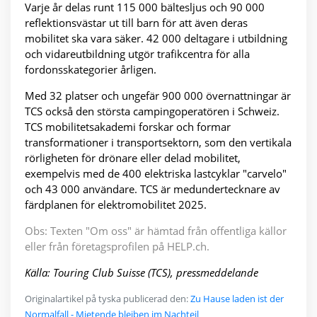
Varje år delas runt 115 000 bältesljus och 90 000
reflektionsvästar ut till barn för att även deras
mobilitet ska vara säker. 42 000 deltagare i utbildning
och vidareutbildning utgör trafikcentra för alla
fordonsskategorier årligen.
Med 32 platser och ungefär 900 000 övernattningar är
TCS också den största campingoperatören i Schweiz.
TCS mobilitetsakademi forskar och formar
transformationer i transportsektorn, som den vertikala
rörligheten för drönare eller delad mobilitet,
exempelvis med de 400 elektriska lastcyklar "carvelo"
och 43 000 användare. TCS är medundertecknare av
färdplanen för elektromobilitet 2025.
Obs: Texten "Om oss" är hämtad från offentliga källor
eller från företagsprofilen på HELP.ch.
Källa: Touring Club Suisse (TCS), pressmeddelande
Originalartikel på tyska publicerad den:
Zu Hause laden ist der
Normalfall - Mietende bleiben im Nachteil