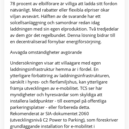
78 procent av elbilförare är villiga att ladda sitt fordon
nätvänligt. Med rabatter eller flexibla elpriser ökar
viljan avsevärt. Hälften av de svarande har ett
solcellsanläggning och samordnar redan idag
laddningen med sin egen elproduktion. Två tredjedelar
av dem gör det regelbundet. Denna lösning bidrar till
en decentraliserad förnybar energiförsörjning.
Avvägda omständigheter avgörande
Undersökningen visar att villaägare med egen
laddningsinfrastruktur hemma är i fördel. En
ytterligare förbättring av laddningsinfrastrukturen,
särskilt i hyres- och flerfamiljshus, kan ytterligare
främja utvecklingen av e-mobilitet. TCS ser här
myndigheter och hyresvärdar som skyldiga att
installera laddpunkter - till exempel på offentliga
parkeringsplatser - eller förbereda detta.
Rekomenderat är SIA-dokumentet 2060
(utvecklingsnivå C2 Power to Parking), som föreskriver
grundläggande installation för e-mobilitet i