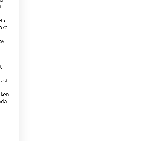
t:
 Nu
 öka
av
t
dast
lken
nda