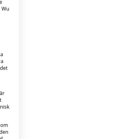
e
r Wu
da
ra
 det
 är
t
nisk
 som
 den
id