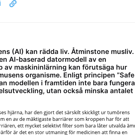
gens (AI) kan rädda liv. Åtminstone musliv.
en AI-baserad datormodell av en
 av maskininlärning kan förutsäga hur
 musens organisme. Enligt principen ”Safe
an modellen i framtiden inte bara fungera
lsutveckling, utan också minska antalet
es hjärna, har den gjort det särskilt skickligt ur tumörens
m en av de mäktigaste barriärer som kroppen har för att
riären, ett mycket selektivt filter som bara låter utvalda ä
Därför är det en stor utmaning för medicinen att finna en