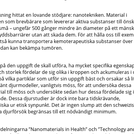
ing hittat en lovande stödjare: nanotekniken. Material i
ollen som brevbärare som levererar aktiva substanser till öns
t små – ungefär 500 gånger mindre än diameter på ett mänskl
ddsbarriärer utan att skada dem. För att hålla oss till exem
lltså kunna transportera kemoterapeutiska substanser över
 sedan kan bekämpa tumören.
å den uppgift de skall utföra, ha mycket specifika egenska
storlek fördelar de sig olika i kroppen och ackumuleras i 
på vilka partiklar som utför sin uppgift bäst och orsakar så li
vänt djurmodeller, vanligtvis möss, för att undersöka dessa
al till möss och undersökte sedan hur dessa fördelade sig i
de. Dessa djurstudier är dock inte bara tidskrävande,
ska ur etisk synpunkt. Det är ingen slump att den schweizi
a djurförsök begränsas till ett nödvändigt minimum.
delningarna ”Nanomaterials in Health” och ”Technology an