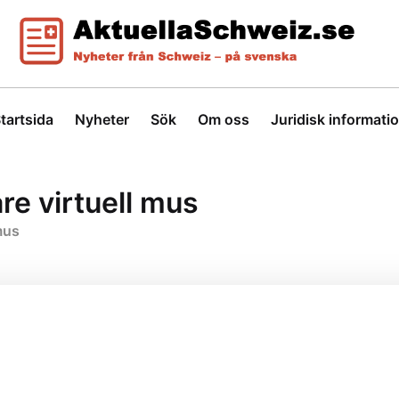
tartsida
Nyheter
Sök
Om oss
Juridisk informati
re virtuell mus
mus