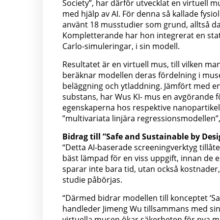
Society”, har därför utvecklat en virtuell 
med hjälp av AI. För denna så kallade fys
använt 18 musstudier som grund, alltså dat
Kompletterande har hon integrerat en sta
Carlo-simuleringar, i sin modell.
Resultatet är en virtuell mus, till vilken m
beräknar modellen deras fördelning i mus
beläggning och ytladdning. Jämfört med en
substans, har Wus KI- mus en avgörande fö
egenskaperna hos respektive nanopartikel,
”multivariata linjära regressionsmodellen”,
Bidrag till ”Safe and Sustainable by Des
“Detta AI-baserade screeningverktyg tillåter
bäst lämpad för en viss uppgift, innan de e
sparar inte bara tid, utan också kostnader
studie påbörjas.
“Därmed bidrar modellen till konceptet ‘Sa
handleder Jimeng Wu tillsammans med sin
virtuella musen ökar säkerheten för nya ma