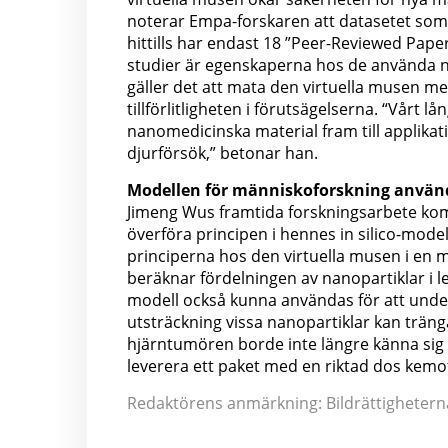
noterar Empa-forskaren att datasetet som m
hittills har endast 18 ”Peer-Reviewed Papers”
studier är egenskaperna hos de använda nan
gäller det att mata den virtuella musen med
tillförlitligheten i förutsägelserna. “Vårt l
nanomedicinska material fram till applik
djurförsök,” betonar han.
Modellen för människoforskning använ
Jimeng Wus framtida forskningsarbete komm
överföra principen i hennes in silico-model
principerna hos den virtuella musen i en m
beräknar fördelningen av nanopartiklar i lev
modell också kunna användas för att unders
utsträckning vissa nanopartiklar kan trä
hjärntumören borde inte längre känna sig
leverera ett paket med en riktad dos kemote
Redaktörens anmärkning: Bildrättigheterna 