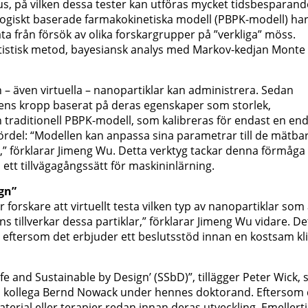
mus, på vilken dessa tester kan utföras mycket tidsbesparand
iologiskt baserade farmakokinetiska modell (PBPK-modell) ha
a från försök av olika forskargrupper på ”verkliga” möss.
tistisk metod, bayesiansk analys med Markov-kedjan Monte
an – även virtuella – nanopartiklar kan administrera. Sedan
ens kropp baserat på deras egenskaper som storlek,
 traditionell PBPK-modell, som kalibreras för endast en en
rdel: “Modellen kan anpassa sina parametrar till de mätba
” förklarar Jimeng Wu. Detta verktyg tackar denna förmåga
 ett tillvägagångssätt för maskininlärning.
ign”
 forskare att virtuellt testa vilken typ av nanopartiklar som
ns tillverkar dessa partiklar,” förklarar Jimeng Wu vidare. De
, eftersom det erbjuder ett beslutsstöd innan en kostsam kli
fe and Sustainable by Design’ (SSbD)”, tillägger Peter Wick,
 kollega Bernd Nowack under hennes doktorand. Eftersom
terial eller terapier redan innan deras utveckling. Emellert