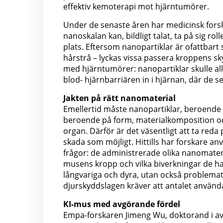
effektiv kemoterapi mot hjärntumörer.
Under de senaste åren har medicinsk forskn
nanoskalan kan, bildligt talat, ta på sig r
plats. Eftersom nanopartiklar är ofattbar
hårstrå – lyckas vissa passera kroppens sky
med hjärntumörer: nanopartiklar skulle a
blod- hjärnbarriären in i hjärnan, där de
Jakten på rätt nanomaterial
Emellertid måste nanopartiklar, beroende p
beroende på form, materialkomposition och 
organ. Därför är det väsentligt att ta reda 
skada som möjligt. Hittills har forskare an
frågor: de administrerade olika nanomateri
musens kropp och vilka biverkningar de ha
långvariga och dyra, utan också problemati
djurskyddslagen kräver att antalet använd
KI-mus med avgörande fördel
Empa-forskaren Jimeng Wu, doktorand i av