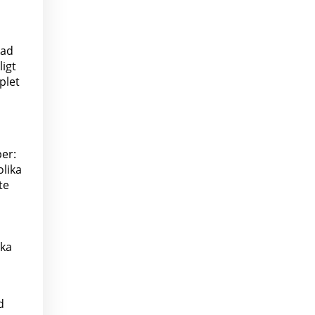
kad
igt
plet
per:
olika
te
ska
d