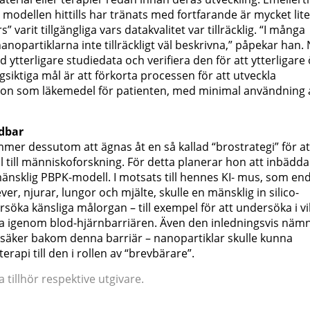
odellen hittills har tränats med fortfarande är mycket lite
 varit tillgängliga vars datakvalitet var tillräcklig. “I många
opartiklarna inte tillräckligt väl beskrivna,” påpekar han.
 ytterligare studiedata och verifiera den för att ytterligare
ångsiktiga mål är att förkorta processen för att utveckla
ation som läkemedel för patienten, med minimal användning 
dbar
er dessutom att ägnas åt en så kallad “brostrategi” för at
l till människoforskning. För detta planerar hon att inbädda
änsklig PBPK-modell. I motsats till hennes KI- mus, som en
er, njurar, lungor och mjälte, skulle en mänsklig in silico-
öka känsliga målorgan – till exempel för att undersöka i vi
nga igenom blod-hjärnbarriären. Även den inledningsvis näm
 säker bakom denna barriär – nanopartiklar skulle kunna
rapi till den i rollen av “brevbärare”.
tillhör respektive utgivare.