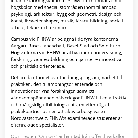
ledande fackhögskolorna i Schweiz och omfattar nio
högskolor med specialistområden inom tillämpad
psykologi, arkitektur, bygg och geometri, design och
konst, livsvetenskaper, musik, lärarutbildning, socialt
arbete, teknik och ekonomi.
Campus vid FHNW är belägna i de fyra kantonerna
Aargau, Basel-Landschaft, Basel-Stad och Solothurn.
Högskolorna vid FHNW är aktiva inom undervisning,
forskning, vidareutbildning och tjänster – innovativa
och praktiskt orienterade.
Det breda utbudet av utbildningsprogram, närhet till
praktiken, den tillämpningsorienterade och
innovationsdrivna forskningen samt ett
världsomspännande nätverk gör FHNW till en attraktiv
och mångsidig utbildningsplats, en efterfrågad
praktikpartner och en attraktiv arbetsgivare i
Nordvästschweiz. FHNW:s examinerade studenter är
eftertraktade specialister.
Obs: Texten "Om oss" är hämtad från offentliga källor