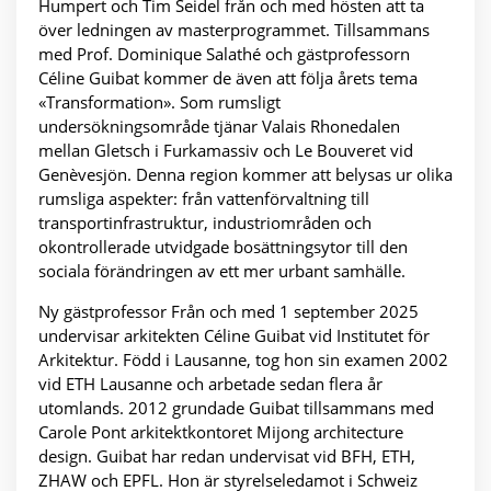
Humpert och Tim Seidel från och med hösten att ta
över ledningen av masterprogrammet. Tillsammans
med Prof. Dominique Salathé och gästprofessorn
Céline Guibat kommer de även att följa årets tema
«Transformation». Som rumsligt
undersökningsområde tjänar Valais Rhonedalen
mellan Gletsch i Furkamassiv och Le Bouveret vid
Genèvesjön. Denna region kommer att belysas ur olika
rumsliga aspekter: från vattenförvaltning till
transportinfrastruktur, industriområden och
okontrollerade utvidgade bosättningsytor till den
sociala förändringen av ett mer urbant samhälle.
Ny gästprofessor Från och med 1 september 2025
undervisar arkitekten Céline Guibat vid Institutet för
Arkitektur. Född i Lausanne, tog hon sin examen 2002
vid ETH Lausanne och arbetade sedan flera år
utomlands. 2012 grundade Guibat tillsammans med
Carole Pont arkitektkontoret Mijong architecture
design. Guibat har redan undervisat vid BFH, ETH,
ZHAW och EPFL. Hon är styrelseledamot i Schweiz