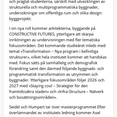
och präglat studenterna, särskilt med utvecklingen av
strukturella och multiprogrammatiska byggnader,
undersökningar om offentliga rum och olika design-
byggprojekt.
I sin nya roll kommer arkitekterna, byggande på
CONSTRUCTIVE FUTURES, ytterligare att skärpa
inriktningen av undervisningen med fler tematiska
fokusområden. Det kommande studieåret inleds med
temat «Transformation – Nya program i befintliga
strukturer», vilket hela institutet kommer att handskas
med. Fokus sätts på samhällelig och demografisk
förändring samt den därmed följande byggnads- och
programmatisk transformation av utrymmen och
byggnader. Ytterligare fokusområden följer 2026 och
2027 med «Staying cool – Strategier för den
framtidssäkra staden» och «Infra-Structure – Nätverk
och bosättningsområden».
Seidel och Humpert tar över masterprogrammet Efter
överlämnandet av institutets ledning kommer Axel