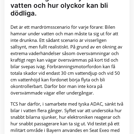
vatten och hur olyckor kan bli
dödliga.
Det är ett mardrömsscenario för varje förare: Bilen
hamnar under vatten och man måste ta sig ut för att
inte drunkna. Ett sådant scenario är visserligen
sällsynt, men fullt realistiskt. På grund av en ökning av
extrema väderhändelser såsom översvämningar och
kraftigt regn kan vägar översvämmas på kort tid och
bilar svepas iväg. Förbränningsmotorfordon kan få
totala skador vid endast 30 cm vattendjup och vid 50
cm vattenhöjd kan fordonet börja flyta och bli
okontrollerbart. Därför bör man inte köra på
översvämmade vägar eller undergångar.
TCS har därför, i samarbete med tyska ADAC, sänkt två
bilar i vatten flera gånger. Syftet var att undersöka hur
snabbt bilarna sjunker, hur elektroniken reagerar och
hur snabbt passagerare kan ta sig ut. Vid testet på ett
militärt område i Bayern användes en Seat Exeo med