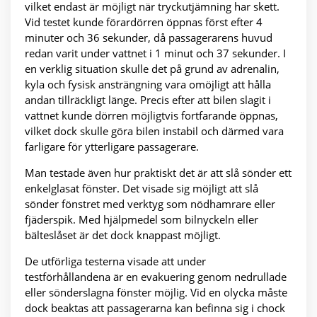
vilket endast är möjligt när tryckutjämning har skett.
Vid testet kunde förardörren öppnas först efter 4
minuter och 36 sekunder, då passagerarens huvud
redan varit under vattnet i 1 minut och 37 sekunder. I
en verklig situation skulle det på grund av adrenalin,
kyla och fysisk ansträngning vara omöjligt att hålla
andan tillräckligt länge. Precis efter att bilen slagit i
vattnet kunde dörren möjligtvis fortfarande öppnas,
vilket dock skulle göra bilen instabil och därmed vara
farligare för ytterligare passagerare.
Man testade även hur praktiskt det är att slå sönder ett
enkelglasat fönster. Det visade sig möjligt att slå
sönder fönstret med verktyg som nödhamrare eller
fjäderspik. Med hjälpmedel som bilnyckeln eller
bälteslåset är det dock knappast möjligt.
De utförliga testerna visade att under
testförhållandena är en evakuering genom nedrullade
eller sönderslagna fönster möjlig. Vid en olycka måste
dock beaktas att passagerarna kan befinna sig i chock