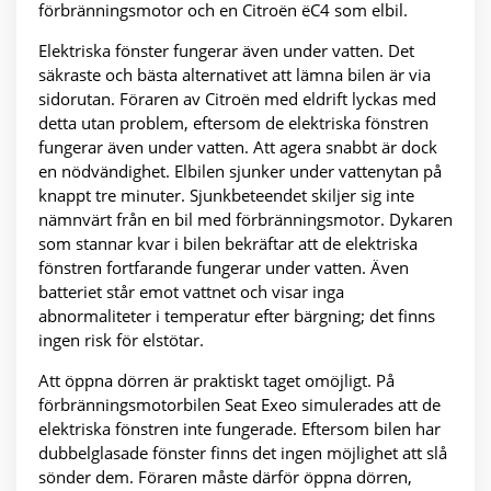
förbränningsmotor och en Citroën ëC4 som elbil.
Elektriska fönster fungerar även under vatten. Det
säkraste och bästa alternativet att lämna bilen är via
sidorutan. Föraren av Citroën med eldrift lyckas med
detta utan problem, eftersom de elektriska fönstren
fungerar även under vatten. Att agera snabbt är dock
en nödvändighet. Elbilen sjunker under vattenytan på
knappt tre minuter. Sjunkbeteendet skiljer sig inte
nämnvärt från en bil med förbränningsmotor. Dykaren
som stannar kvar i bilen bekräftar att de elektriska
fönstren fortfarande fungerar under vatten. Även
batteriet står emot vattnet och visar inga
abnormaliteter i temperatur efter bärgning; det finns
ingen risk för elstötar.
Att öppna dörren är praktiskt taget omöjligt. På
förbränningsmotorbilen Seat Exeo simulerades att de
elektriska fönstren inte fungerade. Eftersom bilen har
dubbelglasade fönster finns det ingen möjlighet att slå
sönder dem. Föraren måste därför öppna dörren,