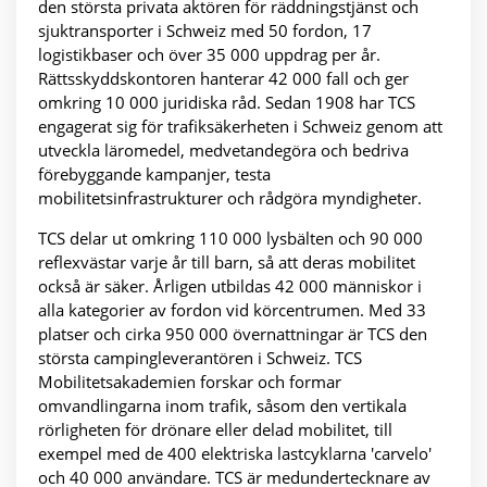
den största privata aktören för räddningstjänst och
sjuktransporter i Schweiz med 50 fordon, 17
logistikbaser och över 35 000 uppdrag per år.
Rättsskyddskontoren hanterar 42 000 fall och ger
omkring 10 000 juridiska råd. Sedan 1908 har TCS
engagerat sig för trafiksäkerheten i Schweiz genom att
utveckla läromedel, medvetandegöra och bedriva
förebyggande kampanjer, testa
mobilitetsinfrastrukturer och rådgöra myndigheter.
TCS delar ut omkring 110 000 lysbälten och 90 000
reflexvästar varje år till barn, så att deras mobilitet
också är säker. Årligen utbildas 42 000 människor i
alla kategorier av fordon vid körcentrumen. Med 33
platser och cirka 950 000 övernattningar är TCS den
största campingleverantören i Schweiz. TCS
Mobilitetsakademien forskar och formar
omvandlingarna inom trafik, såsom den vertikala
rörligheten för drönare eller delad mobilitet, till
exempel med de 400 elektriska lastcyklarna 'carvelo'
och 40 000 användare. TCS är medundertecknare av