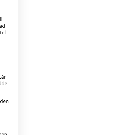
ll
rad
tel
tår
edde
 den
chen