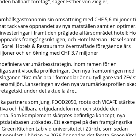
den hållbart företag", säger Esther von Ziegler,
mhällsgastronomin sin omsättning med CHF 5,6 miljoner ti
nnat tack vare öppnandet av nya matställen samt en optime
 investeringar i framtiden präglade affärsområdet hotell: Ho
öppnades framgångsrikt igen, och Hotel Merian i Basel samt
e. Sorell Hotels & Restaurants överträffade föregående års
ljoner och en ökning med CHF 3,7 miljoner.
 omdefiniera varumärkesstrategin. Inom ramen för en
sliga samt visuella profileringar. Den nya framtoningen med
oganen "Bra mår bra." förmedlar ännu tydligare vad ZFV s
urrensmiljön. Lanseringen av den nya varumärkesprofilen sk
retagetskt under det aktuella året.
ska partners som Jung, FOOD2050, roots och ViCAFE stärkte
tiva och hållbara erbjudandeformer och stödde den
erna. Som komplement skärptes befintliga koncept, nya
eptdatabasen utökades. Ett exempel på den framgångsrika
r Green Kitchen Lab vid universitetet i Zürich, som sedan
t populärt. I början av 2026 öppnades det första Green Kit