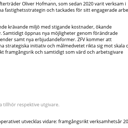
r efterträder Oliver Hofmann, som sedan 2020 varit verksam i
orma fastighetsstrategin och tackades för sitt engagerade arb
rande krävande miljö med stigande kostnader, ökande
. Samtidigt öppnas nya möjligheter genom förändrade
trender samt nya erbjudandeformer. ZFV kommer att
a strategiska initiativ och målmedvetet rikta sig mot skala 
miskt framgångsrik och samtidigt som värd och arbetsgivare
tillhör respektive utgivare.
operativet utvecklas vidare: framgångsrikt verksamhetsår 2