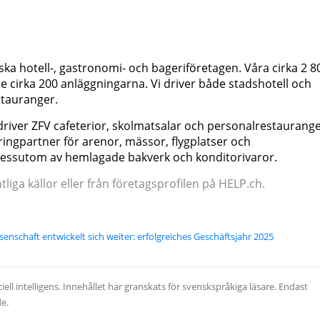
ska hotell-, gastronomi- och bageriföretagen. Våra cirka 2 8
 cirka 200 anläggningarna. Vi driver både stadshotell och
stauranger.
 driver ZFV cafeterior, skolmatsalar och personalrestaurange
ngpartner för arenor, mässor, flygplatser och
dessutom av hemlagade bakverk och konditorivaror.
iga källor eller från företagsprofilen på HELP.ch.
enschaft entwickelt sich weiter: erfolgreiches Geschäftsjahr 2025
ell intelligens. Innehållet har granskats för svenskspråkiga läsare. Endast
de.