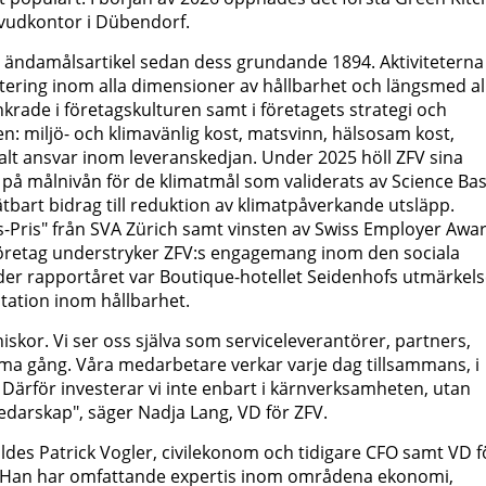
vudkontor i Dübendorf.
ts ändamålsartikel sedan dess grundande 1894. Aktiviteterna
tering inom alla dimensioner av hållbarhet och längsmed al
nkrade i företagskulturen samt i företagets strategi och
: miljö- och klimavänlig kost, matsvinn, hälsosam kost,
alt ansvar inom leveranskedjan. Under 2025 höll ZFV sina
på målnivån för de klimatmål som validerats av Science Ba
 mätbart bidrag till reduktion av klimatpåverkande utsläpp.
s-Pris" från SVA Zürich samt vinsten av Swiss Employer Awa
 företag understryker ZFV:s engagemang inom den sociala
der rapportåret var Boutique-hotellet Seidenhofs utmärkels
station inom hållbarhet.
kor. Vi ser oss själva som serviceleverantörer, partners,
ma gång. Våra medarbetare verkar varje dag tillsammans, i
ra. Därför investerar vi inte enbart i kärnverksamheten, utan
edarskap", säger Nadja Lang, VD för ZFV.
es Patrick Vogler, civilekonom och tidigare CFO samt VD f
n. Han har omfattande expertis inom områdena ekonomi,