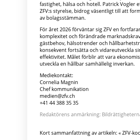
fastighet, hälsa och hotell. Patrick Vogle
ZFV:s styrelse, bidrog väsentligt till att f
av bolagsstämman.
För året 2026 förväntar sig ZFV en fortfa
komplexitet och förändrade marknadskrav
gästbehov, hälsotrender och hållbarhets
konsekvent fortsätta och vidareutveckla sin
effektivitet. Målet förblir att vara ekono
utveckla en hållbar samhällelig inverkan.
Mediekontakt:
Cornelia Magnin
Chef kommunikation
medien@zfv.ch
+41 44 388 35 35
Redaktörens anmärkning: Bildrättigheterna 
Kort sammanfattning av artikeln: « ZFV-ko