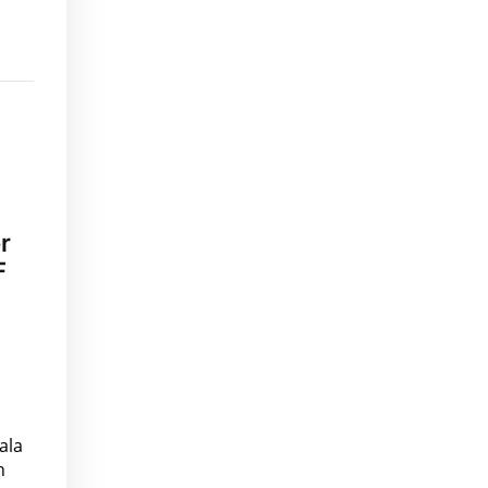
r
F
ala
h