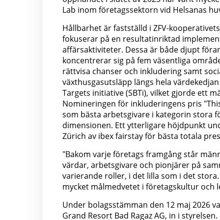
Lab inom företagssektorn vid Helsanas hu
Hållbarhet är fastställd i ZFV-kooperative
fokuserar på en resultatinriktad implemen
affärsaktiviteter. Dessa är både djupt föra
koncentrerar sig på fem väsentliga områden
rättvisa chanser och inkludering samt soci
växthusgasutsläpp längs hela värdekedjan 
Targets initiative (SBTi), vilket gjorde ett
Nomineringen för inkluderingens pris "Thi
som bästa arbetsgivare i kategorin stora
dimensionen. Ett ytterligare höjdpunkt un
Zürich av ibex fairstay för bästa totala pre
"Bakom varje företags framgång står männis
värdar, arbetsgivare och pionjärer på sam
varierande roller, i det lilla som i det sto
mycket målmedvetet i företagskultur och l
Under bolagsstämman den 12 maj 2026 vald
Grand Resort Bad Ragaz AG, in i styrelse