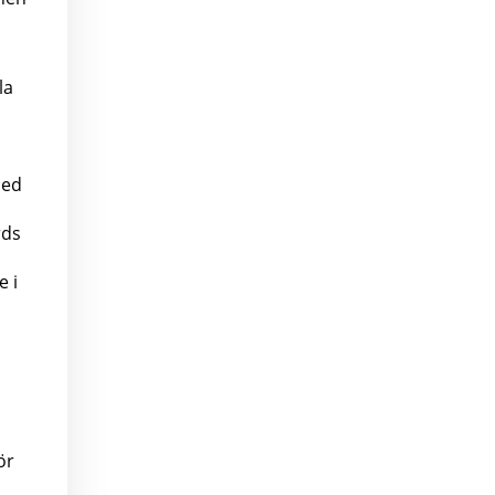
la
sed
rds
e i
ör