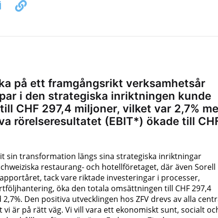
baka på ett framgångsrikt verksamhetsår
par i den strategiska inriktningen kunde
ill CHF 297,4 miljoner, vilket var 2,7% me
va rörelseresultatet (EBIT*) ökade till CH
t sin transformation längs sina strategiska inriktningar
hweiziska restaurang- och hotellföretaget, där även Sorell
pportåret, tack vare riktade investeringar i processer,
rtföljhantering, öka den totala omsättningen till CHF 297,4
2,7%. Den positiva utvecklingen hos ZFV drevs av alla centr
vi är på rätt väg. Vi vill vara ett ekonomiskt sunt, socialt oc