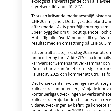
ekologiskt ansvarstagande och i alla avseen
styrelseordförande för ZFV.
Trots en krävande marknadsmiljö ökade sa
CHF 205 miljoner. Detta lyckades bland a
affärsmodell. Aktiv portföljhantering samt
Speer byggdes om till boutiquehotell och 
Hotel Rigiblick överlämnades till nya ägar
resultat med en omsättning på CHF 58,3 mi
Ett centralt strategiskt steg 2025 var att
omprofilering förstärkte ZFV sina innehåll
kärnvärdet "Gemensamt verksamma" och sl
för och hur varumärket skiljer sig i konk
i slutet av 2025 och kommer att utrullas fö
Det konsekventa involveringen av strategi
kulinariska kompetensen, främjade innova
kontinuerliga utvecklingen av verksamhet
kulinariska erbjudanden testades och rec
vidareutvecklingen av befintliga koncept ä
öppnandet i slutet av 2023 har varit mycke